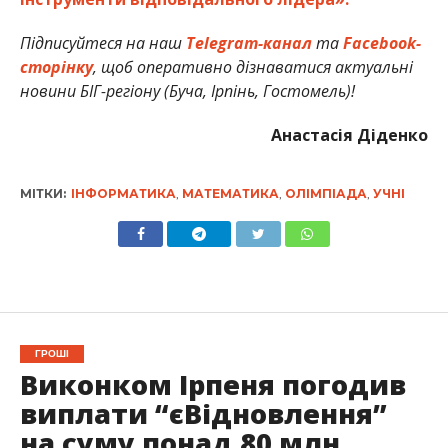
Підписуйтеся на наш
Telegram-канал
та
Facebook-
сторінку
, щоб оперативно дізнаватися актуальні
новини БІГ-регіону (Буча, Ірпінь, Гостомель)!
Анастасія Діденко
МІТКИ:
ІНФОРМАТИКА
,
МАТЕМАТИКА
,
ОЛІМПІАДА
,
УЧНІ
ГРОШІ
Виконком Ірпеня погодив
виплати “єВідновлення”
на суму понад 80 млн