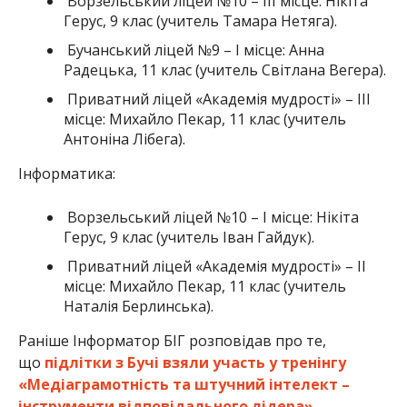
Ворзельський ліцей №10 – ІІІ місце: Нікіта
Герус, 9 клас (учитель Тамара Нетяга).
Бучанський ліцей №9 – І місце: Анна
Радецька, 11 клас (учитель Світлана Вегера).
Приватний ліцей «Академія мудрості» – ІІІ
місце: Михайло Пекар, 11 клас (учитель
Антоніна Лібега).
Інформатика:
Ворзельський ліцей №10 – І місце: Нікіта
Герус, 9 клас (учитель Іван Гайдук).
Приватний ліцей «Академія мудрості» – ІІ
місце: Михайло Пекар, 11 клас (учитель
Наталія Берлинська).
Раніше Інформатор БІГ розповідав про те,
що
підлітки з Бучі взяли участь у тренінгу
«Медіаграмотність та штучний інтелект –
інструменти відповідального лідера».