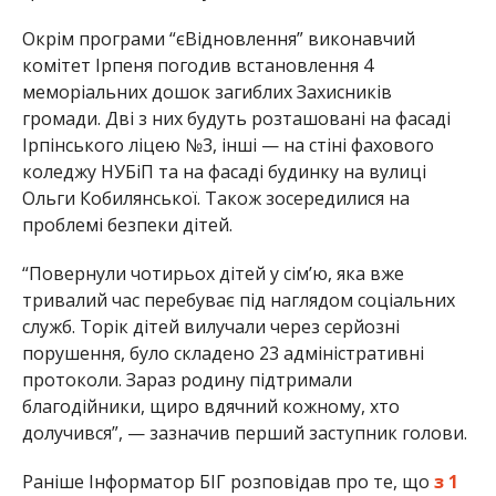
Окрім програми “єВідновлення” виконавчий
комітет Ірпеня погодив встановлення 4
меморіальних дошок загиблих Захисників
громади. Дві з них будуть розташовані на фасаді
Ірпінського ліцею №3, інші — на стіні фахового
коледжу НУБіП та на фасаді будинку на вулиці
Ольги Кобилянської. Також зосередилися на
проблемі безпеки дітей.
“Повернули чотирьох дітей у сім’ю, яка вже
тривалий час перебуває під наглядом соціальних
служб. Торік дітей вилучали через серйозні
порушення, було складено 23 адміністративні
протоколи. Зараз родину підтримали
благодійники, щиро вдячний кожному, хто
долучився”, — зазначив перший заступник голови.
Раніше Інформатор БІГ розповідав про те, що
з 1