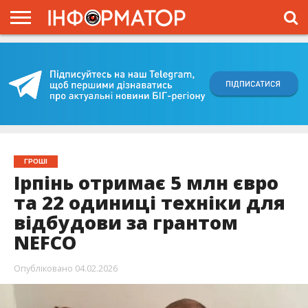
ГОЛОВНА
ВІЙНА
ЖИТТЯ
ВЛАДА
ГРОШІ
ТРЕШ
КИЇВЩИНА
БЛОГИ
КОРИСНЕ
ОБЛИЧЧЯ
ОГЛЯД
ПРО
ПРОЄКТ
ГРОШІ
Ірпінь отримає 5 млн євро
та 22 одиниці техніки для
відбудови за грантом
NEFCO
Опубліковано
04.02.2026