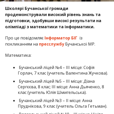
Школярі Бучанської громади
продемонстрували високий рівень знань та
підготовки, здобувши високі результати на
олімпіаді з математики та інформатики.
Про це повідомляє
Інформатор БІГ
із
покликанням на
пресслужбу
Бучанської МР.
Математика:
Бучанський ліцей №4 – ІІІ місце: Софія
Горлач, 7 клас (учитель Валентина Жучкова).
Бучанський ліцей №5 – ІІІ місце: Діана
Сергєєва, 8 клас; ІІІ місце: Анна Дьяченко, 8
клас (учитель Юлія Шмигельська).
Бучанський ліцей №3 – ІІ місце: Анна
Пруднікова, 9 клас (учитель Ольга Гетьман).