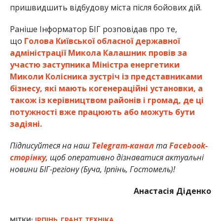
пришвидшить відбудову міста після бойових дій.
Раніше Інформатор БІГ розповідав про те,
що
Голова Київської обласної державної
адміністрації Микола Калашник провів за
участю заступника Міністра енергетики
Миколи Колісника зустріч із представниками
бізнесу, які мають когенераційні установки, а
також із керівництвом районів і громад, де ці
потужності вже працюють або можуть бути
задіяні.
Підписуйтеся на наш
Telegram-канал
та
Facebook-
сторінку
, щоб оперативно дізнаватися актуальні
новини БІГ-регіону (Буча, Ірпінь, Гостомель)!
Анастасія Діденко
МІТКИ:
ІРПІНЬ
,
ГРАНТ
,
ТЕХНІКА