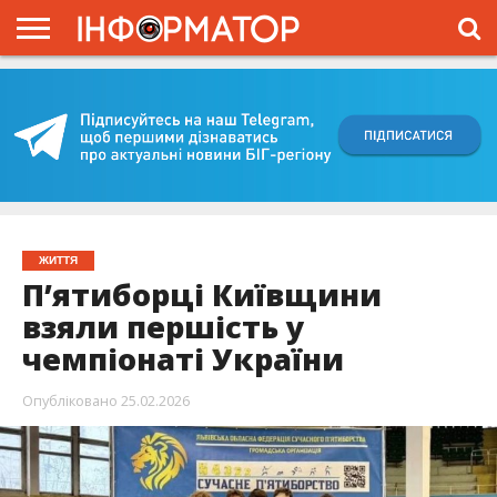
ГОЛОВНА
ВІЙНА
ЖИТТЯ
ВЛАДА
ГРОШІ
ТРЕШ
КИЇВЩИНА
БЛОГИ
КОРИСНЕ
ОБЛИЧЧЯ
ОГЛЯД
ПРО
ПРОЄКТ
ЖИТТЯ
П’ятиборці Київщини
взяли першість у
чемпіонаті України
Опубліковано
25.02.2026