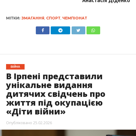
Анастасія Діденко
МІТКИ:
ЗМАГАННЯ
,
СПОРТ
,
ЧЕМПІОНАТ
ВІЙНА
В Ірпені представили
унікальне видання
дитячих свідчень про
життя під окупацією
«Діти війни»
Опубліковано
25.02.2026