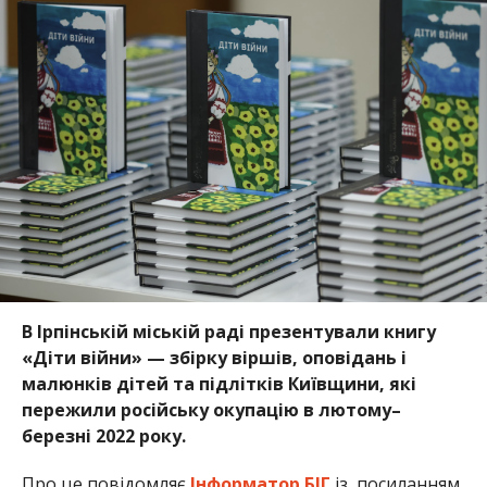
В Ірпінській міській раді презентували книгу
«Діти війни» — збірку віршів, оповідань і
малюнків дітей та підлітків Київщини, які
пережили російську окупацію в лютому–
березні 2022 року.
Про це повідомляє
Інформатор БІГ
із посиланням