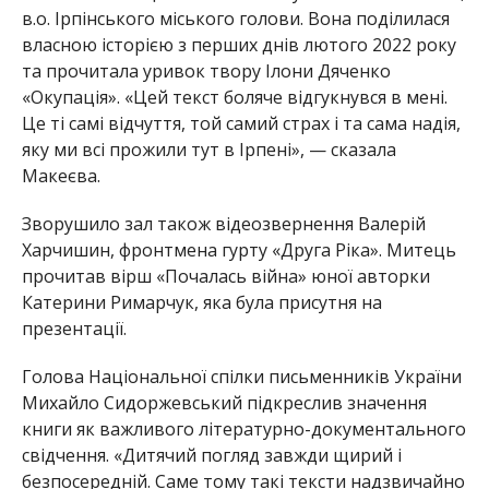
в.о. Ірпінського міського голови. Вона поділилася
власною історією з перших днів лютого 2022 року
та прочитала уривок твору Ілони Дяченко
«Окупація». «Цей текст боляче відгукнувся в мені.
Це ті самі відчуття, той самий страх і та сама надія,
яку ми всі прожили тут в Ірпені», — сказала
Макеєва.
Зворушило зал також відеозвернення Валерій
Харчишин, фронтмена гурту «Друга Ріка». Митець
прочитав вірш «Почалась війна» юної авторки
Катерини Римарчук, яка була присутня на
презентації.
Голова Національної спілки письменників України
Михайло Сидоржевський підкреслив значення
книги як важливого літературно-документального
свідчення. «Дитячий погляд завжди щирий і
безпосередній. Саме тому такі тексти надзвичайно