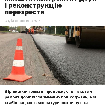
і реконструкцію
перехрестя
Опубліковано
16.03.2026
В Ірпінській громаді продовжують ямковий
ремонт доріг після зимових пошкоджень, а зі
стабілізацією температури розпочнуться