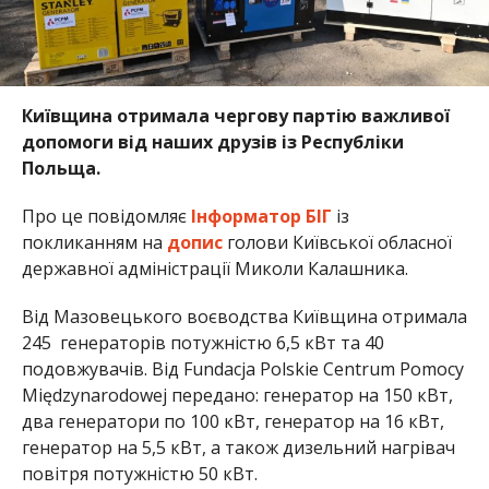
Київщина отримала чергову партію важливої
допомоги від наших друзів із Республіки
Польща.
Про це повідомляє
Інформатор БІГ
із
покликанням на
допис
голови Київської обласної
державної адміністрації Миколи Калашника.
Від Мазовецького воєводства Київщина отримала
245
генераторів
потужністю 6,5 кВт та 40
подовжувачів. Від Fundacja Polskie Centrum Pomocy
Międzynarodowej передано:
генератор
на 150 кВт,
два
генератори
по 100 кВт, генератор на 16 кВт,
генератор на 5,5 кВт, а також дизельний нагрівач
повітря потужністю 50 кВт.