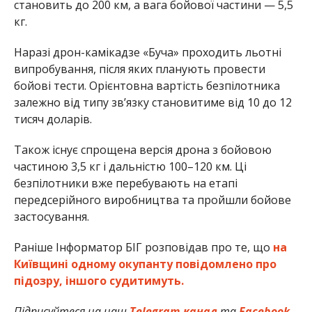
становить до 200 км, а вага бойової частини — 5,5
кг.
Наразі дрон-камікадзе «Буча» проходить льотні
випробування, після яких планують провести
бойові тести. Орієнтовна вартість безпілотника
залежно від типу зв’язку становитиме від 10 до 12
тисяч доларів.
Також існує спрощена версія дрона з бойовою
частиною 3,5 кг і дальністю 100–120 км. Ці
безпілотники вже перебувають на етапі
передсерійного виробництва та пройшли бойове
застосування.
Раніше Інформатор БІГ розповідав про те, що
на
Київщині одному окупанту повідомлено про
підозру, іншого судитимуть.
Підписуйтеся на наш
Telegram-канал
та
Facebook-