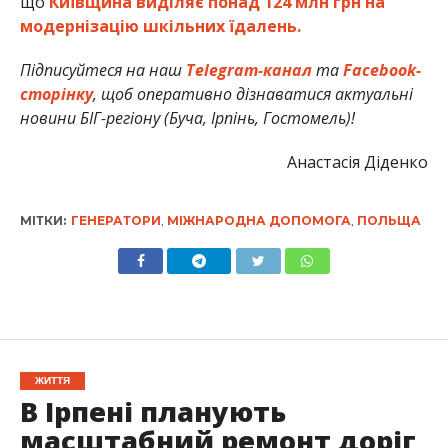
що
Київщина виділяє понад 124 млн грн на
модернізацію шкільних їдалень.
Підписуйтеся на наш
Telegram-канал
та
Facebook-
сторінку
, щоб оперативно дізнаватися актуальні
новини БІГ-регіону (Буча, Ірпінь, Гостомель)!
Анастасія Діденко
МІТКИ:
ГЕНЕРАТОРИ
,
МІЖНАРОДНА ДОПОМОГА
,
ПОЛЬЩА
ЖИТТЯ
В Ірпені планують
масштабний ремонт доріг