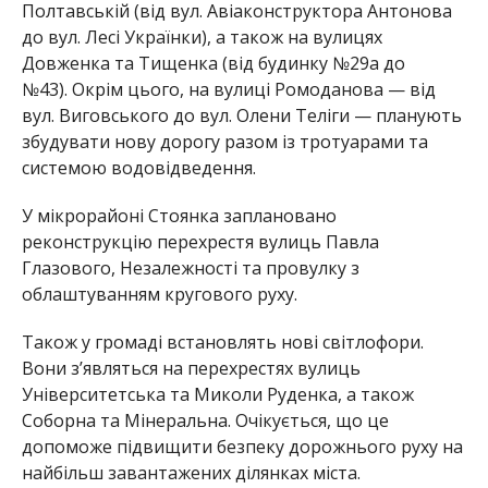
Полтавській (від вул. Авіаконструктора Антонова
до вул. Лесі Українки), а також на вулицях
Довженка та Тищенка (від будинку №29а до
№43). Окрім цього, на вулиці Ромоданова — від
вул. Виговського до вул. Олени Теліги — планують
збудувати нову дорогу разом із тротуарами та
системою водовідведення.
У мікрорайоні Стоянка заплановано
реконструкцію перехрестя вулиць Павла
Глазового, Незалежності та провулку з
облаштуванням кругового руху.
Також у громаді встановлять нові світлофори.
Вони з’являться на перехрестях вулиць
Університетська та Миколи Руденка, а також
Соборна та Мінеральна. Очікується, що це
допоможе підвищити безпеку дорожнього руху на
найбільш завантажених ділянках міста.