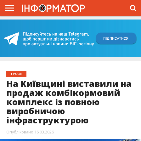
ГОЛОВНА
ВІЙНА
ЖИТТЯ
ВЛАДА
ГРОШІ
ТРЕШ
КИЇВЩИНА
БЛОГИ
КОРИСНЕ
ОБЛИЧЧЯ
ОГЛЯД
ПРО
ПРОЄКТ
ГРОШІ
На Київщині виставили на
продаж комбікормовий
комплекс із повною
виробничою
інфраструктурою
Опубліковано
16.03.2026