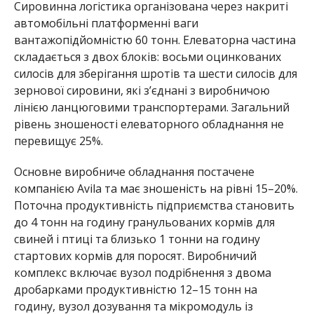
Сировинна логістика організована через накриті
автомобільні платформенні ваги
вантажопідйомністю 60 тонн. Елеваторна частина
складається з двох блоків: восьми оцинкованих
силосів для зберігання шротів та шести силосів для
зернової сировини, які з’єднані з виробничою
лінією ланцюговими транспортерами. Загальний
рівень зношеності елеваторного обладнання не
перевищує 25%.
Основне виробниче обладнання постачене
компанією Avila та має зношеність на рівні 15–20%.
Поточна продуктивність підприємства становить
до 4 тонн на годину гранульованих кормів для
свиней і птиці та близько 1 тонни на годину
стартових кормів для поросят. Виробничий
комплекс включає вузол подрібнення з двома
дробарками продуктивністю 12–15 тонн на
годину, вузол дозування та мікромодуль із