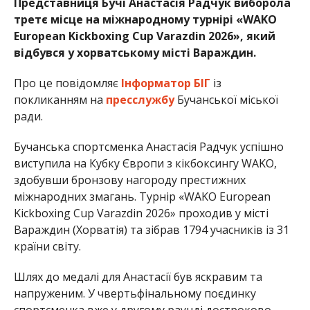
Представниця Бучі Анастасія Радчук виборола
третє місце на міжнародному турнірі «WAKO
European Kickboxing Cup Varazdin 2026», який
відбувся у хорватському місті Вараждин.
Про це повідомляє
Інформатор БІГ
із
покликанням на
пресслужбу
Бучанської міської
ради.
Бучанська спортсменка Анастасія Радчук успішно
виступила на Кубку Європи з кікбоксингу WAKO,
здобувши бронзову нагороду престижних
міжнародних змагань. Турнір «WAKO European
Kickboxing Cup Varazdin 2026» проходив у місті
Вараждин (Хорватія) та зібрав 1794 учасників із 31
країни світу.
Шлях до медалі для Анастасії був яскравим та
напруженим. У чвертьфінальному поєдинку
спортсменка вже у другому раунді достроково