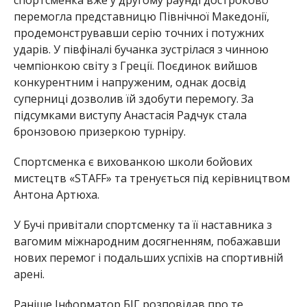
перемогла представницю Північної Македонії,
продемонструвавши серію точних і потужних
ударів. У півфіналі бучанка зустрілася з чинною
чемпіонкою світу з Греції. Поєдинок вийшов
конкурентним і напруженим, однак досвід
суперниці дозволив їй здобути перемогу. За
підсумками виступу Анастасія Радчук стала
бронзовою призеркою турніру.
Спортсменка є вихованкою школи бойових
мистецтв «STAFF» та тренується під керівництвом
Антона Артюха.
У Бучі привітали спортсменку та її наставника з
вагомим міжнародним досягненням, побажавши
нових перемог і подальших успіхів на спортивній
арені.
Раніше Інформатор БІГ розповідав про те,