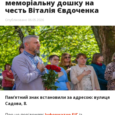
меморіальну дошку на
честь Віталія Євдоченка
Опубліковано
06.05.2026
Пам’ятний знак встановили за адресою: вулиця
Садова, 8.
Про це повідомляє
Інформатор БІГ
із