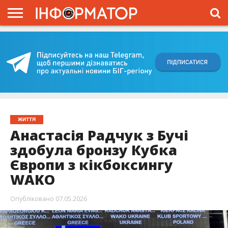
ГОЛОВНА
ВІЙНА
ЖИТТЯ
ВЛАДА
ГРОШІ
ТРЕШ
КИЇВЩИНА
БЛОГИ
КОРИСНЕ
ОБЛИЧЧЯ
ОГЛЯД
ПРО
ПРОЄКТ
ЖИТТЯ
Анастасія Радчук з Бучі
здобула бронзу Кубка
Європи з кікбоксингу
WAKO
Опубліковано
07.05.2026