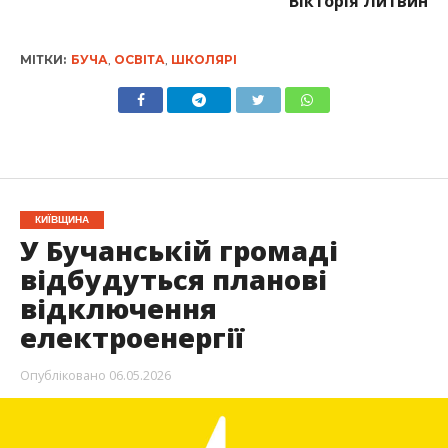
Вікторія Литвин
МІТКИ:
БУЧА
,
ОСВІТА
,
ШКОЛЯРІ
КИЇВЩИНА
У Бучанській громаді
відбудуться планові
відключення
електроенергії
Опубліковано
06.05.2026