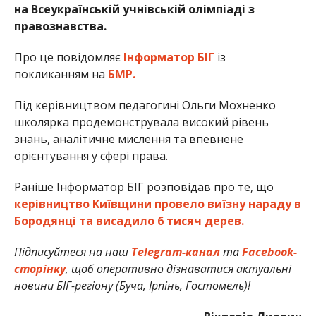
на Всеукраїнській учнівській олімпіаді з
правознавства.
Про це повідомляє
Інформатор БІГ
із
покликанням на
БМР.
Під керівництвом педагогині Ольги Мохненко
школярка продемонструвала високий рівень
знань, аналітичне мислення та впевнене
орієнтування у сфері права.
Раніше Інформатор БІГ розповідав про те, що
керівництво Київщини провело виїзну нараду в
Бородянці та висадило 6 тисяч дерев.
Підписуйтеся на наш
Telegram-канал
та
Facebook-
сторінку
, щоб оперативно дізнаватися актуальні
новини БІГ-регіону (Буча, Ірпінь, Гостомель)!