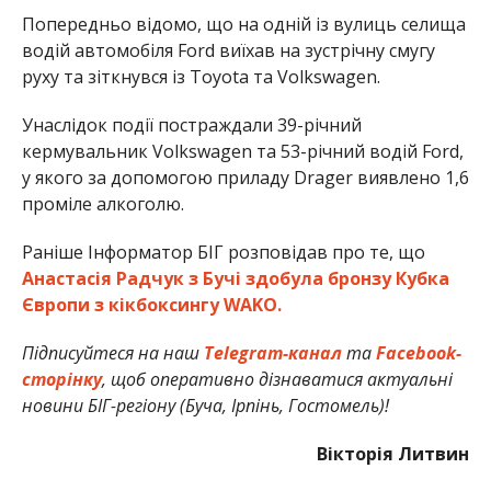
Попередньо відомо, що на одній із вулиць селища
водій автомобіля Ford виїхав на зустрічну смугу
руху та зіткнувся із Toyota та Volkswagen.
Унаслідок події постраждали 39-річний
кермувальник Volkswagen та 53-річний водій Ford,
у якого за допомогою приладу Drager виявлено 1,6
проміле алкоголю.
Раніше Інформатор БІГ розповідав про те, що
Анастасія Радчук з Бучі здобула бронзу Кубка
Європи з кікбоксингу WAKO.
Підписуйтеся на наш
Telegram-канал
та
Facebook-
сторінку
, щоб оперативно дізнаватися актуальні
новини БІГ-регіону (Буча, Ірпінь, Гостомель)!
Вікторія Литвин