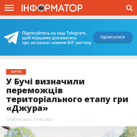
ГОЛОВНА
ВІЙНА
ЖИТТЯ
ВЛАДА
ГРОШІ
ТРЕШ
КИЇВЩИНА
БЛОГИ
КОРИСНЕ
ОБЛИЧЧЯ
ОГЛЯД
ПРО
ПРОЄКТ
ЖИТТЯ
У Бучі визначили
переможців
територіального етапу гри
«Джура»
Опубліковано
11.05.2026