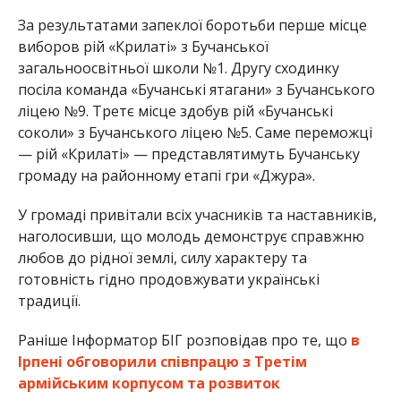
За результатами запеклої боротьби перше місце
виборов рій «Крилаті» з Бучанської
загальноосвітньої школи №1. Другу сходинку
посіла команда «Бучанські ятагани» з Бучанського
ліцею №9. Третє місце здобув рій «Бучанські
соколи» з Бучанського ліцею №5. Саме переможці
— рій «Крилаті» — представлятимуть Бучанську
громаду на районному етапі гри «Джура».
У громаді привітали всіх учасників та наставників,
наголосивши, що молодь демонструє справжню
любов до рідної землі, силу характеру та
готовність гідно продовжувати українські
традиції.
Раніше Інформатор БІГ розповідав про те, що
в
Ірпені обговорили співпрацю з Третім
армійським корпусом та розвиток