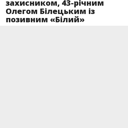
захисником, 43-річним
Олегом Білецьким із
позивним «Білий»
Опубліковано
14.05.2026
Олег добровільно став на захист держави з
початком війни на Донбасі у 2014 році.