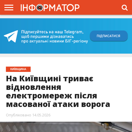
ГОЛОВНА
ВІЙНА
ЖИТТЯ
ВЛАДА
ГРОШІ
ТРЕШ
КИЇВЩИНА
БЛОГИ
КОРИСНЕ
ОБЛИЧЧЯ
ОГЛЯД
ПРО
ПРОЄКТ
КИЇВЩИНА
На Київщині триває
відновлення
електромереж після
масованої атаки ворога
Опубліковано
14.05.2026