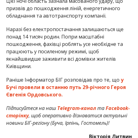
Цієї ночі область зазнала масованого удару, що
призвів до пошкодження ліній, енергетичного
обладнання та автотранспорту компанії.
Наразі без електропостачання залишаються ще
понад 14 тисяч родин. Попри масштабні
пошкодження, фахівці роблять усе необхідне та
працюють у посиленому режимі, щоб
якнайшвидше заживити всі домівки жителів
Київщини.
Раніше Інформатор БІГ розповідав про те, що
у
Бучі провели в останню путь 29-річного Героя
Євгенія Ордовського.
Підписуйтеся на наш
Telegram-канал
та
Facebook-
сторінку
, щоб оперативно дізнаватися актуальні
новини БІГ-регіону (Буча, Ірпінь, Гостомель)!
Вікторія Литвин