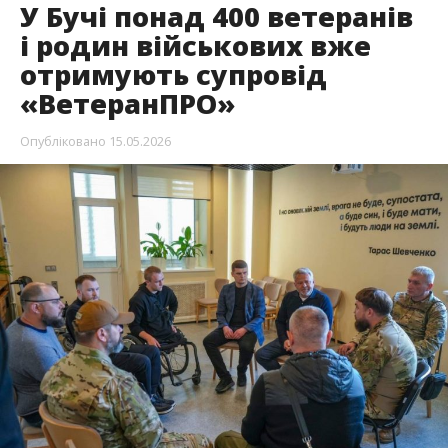
У Бучі понад 400 ветеранів
і родин військових вже
отримують супровід
«ВетеранПРО»
Опубліковано
15.05.2026