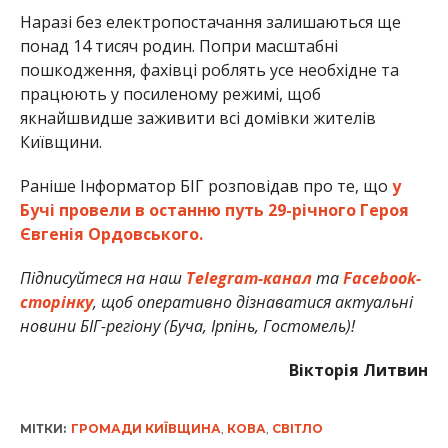
Наразі без електропостачання залишаються ще
понад 14 тисяч родин. Попри масштабні
пошкодження, фахівці роблять усе необхідне та
працюють у посиленому режимі, щоб
якнайшвидше заживити всі домівки жителів
Київщини.
Раніше Інформатор БІГ розповідав про те, що
у
Бучі провели в останню путь 29-річного Героя
Євгенія Ордовського.
Підписуйтеся на наш
Telegram-канал
та
Facebook-
сторінку
, щоб оперативно дізнаватися актуальні
новини БІГ-регіону (Буча, Ірпінь, Гостомель)!
Вікторія Литвин
МІТКИ:
ГРОМАДИ КИЇВЩИНА
,
КОВА
,
СВІТЛО