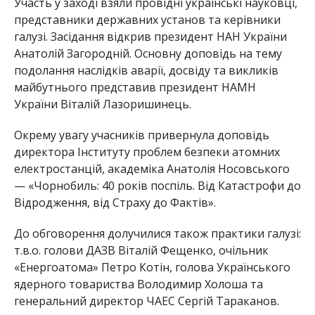
Участь у заході взяли провідні українські науковці,
представники державних установ та керівники
галузі. Засідання відкрив президент НАН України
Анатолій Загородній. Основну доповідь на тему
подолання наслідків аварії, досвіду та викликів
майбутнього представив президент НАМН
України Віталій Лазоришинець.
Окрему увагу учасників привернула доповідь
директора Інституту проблем безпеки атомних
електростанцій, академіка Анатолія Носовського
— «Чорнобиль: 40 років поспіль. Від Катастрофи до
Відродження, від Страху до Фактів».
До обговорення долучилися також практики галузі:
т.в.о. голови ДАЗВ Віталій Фещенко, очільник
«Енергоатома» Петро Котін, голова Українського
ядерного товариства Володимир Холоша та
генеральний директор ЧАЕС Сергій Тараканов.