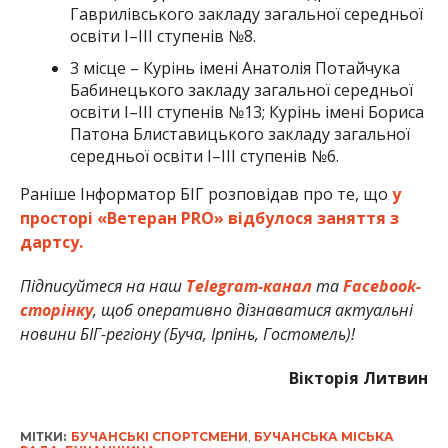
Гаврилівського закладу загальної середньої
освіти І–ІІІ ступенів №8.
3 місце – Курінь імені Анатолія Потайчука
Бабинецького закладу загальної середньої
освіти І–ІІІ ступенів №13; Курінь імені Бориса
Патона Блиставицького закладу загальної
середньої освіти І–ІІІ ступенів №6.
Раніше Інформатор БІГ розповідав про те, що
у
просторі «Ветеран PRO» відбулося заняття з
дартсу.
Підписуйтеся на наш
Telegram-канал
та
Facebook-
сторінку
, щоб оперативно дізнаватися актуальні
новини БІГ-регіону (Буча, Ірпінь, Гостомель)!
Вікторія Литвин
МІТКИ:
БУЧАНСЬКІ СПОРТСМЕНИ
,
БУЧАНСЬКА МІСЬКА