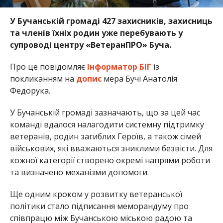
У Бучанській громаді 427 захисників, захисниць
та членів їхніх родин уже перебувають у
супроводі центру «ВетеранПРО» Буча.
Про це повідомляє
Інформатор БІГ
із
покликанням на
допис
мера Бучі Анатолія
Федорука.
У Бучанській громаді зазначають, що за цей час
команді вдалося налагодити системну підтримку
ветеранів, родин загиблих Героїв, а також сімей
військових, які вважаються зниклими безвісти. Для
кожної категорії створено окремі напрями роботи
та визначено механізми допомоги.
Ще одним кроком у розвитку ветеранської
політики стало підписання меморандуму про
співпрацю між Бучанською міською радою та