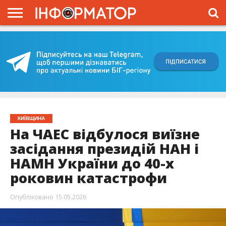
ГОЛОВНА
ВІЙНА
ЖИТТЯ
ВЛАДА
ГРОШІ
ТРЕШ
КИЇВЩИНА
БЛОГИ
КОРИСНЕ
ОБЛИЧЧЯ
ОГЛЯД
ПРО
ПРОЄКТ
КИЇВЩИНА
На ЧАЕС відбулося виїзне
засідання президій НАН і
НАМН України до 40-х
роковин катастрофи
Опубліковано
15.05.2026