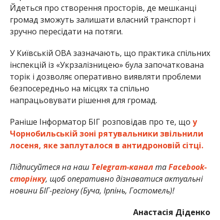
Йдеться про створення просторів, де мешканці
громад зможуть залишати власний транспорт і
зручно пересідати на потяги.
У Київській ОВА зазначають, що практика спільних
інспекцій із «Укрзалізницею» була започаткована
торік і дозволяє оперативно виявляти проблеми
безпосередньо на місцях та спільно
напрацьовувати рішення для громад.
Раніше Інформатор БІГ розповідав про те, що
у
Чорнобильській зоні рятувальники звільнили
лосеня, яке заплуталося в антидроновій сітці.
Підписуйтеся на наш
Telegram-канал
та
Facebook-
сторінку
, щоб оперативно дізнаватися актуальні
новини БІГ-регіону (Буча, Ірпінь, Гостомель)!
Анастасія Діденко