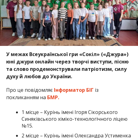
У межах Всеукраїнської гри «Сокіл» («Джура»)
юні джури онлайн через творчі виступи, пісню
та слово продемонстрували патріотизм, силу
духу й любов до України.
Про це повідомляє
Інформатор БІГ
із
покликанням на
БМР.
1 місце – Курінь імені Ігоря Сікорського
Синяківського хіміко-технологічного ліцею
№15.
2 місце – Курінь імені Олександра Устименка