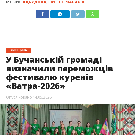
МІТКИ:
ВІДБУДОВА
,
ЖИТЛО
,
МАКАРІВ
КИЇВЩИНА
У Бучанській громаді
визначили переможців
фестивалю куренів
«Ватра-2026»
Опубліковано
14.05.2026