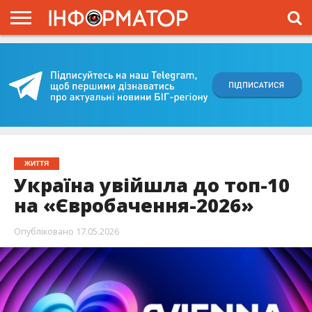
ГОЛОВНА
ВІЙНА
ЖИТТЯ
ВЛАДА
ГРОШІ
ТРЕШ
КИЇВЩИНА
БЛОГИ
КОРИСНЕ
ОБЛИЧЧЯ
ОГЛЯД
ПРО
ПРОЄКТ
ЖИТТЯ
Україна увійшла до топ-10
на «Євробачення-2026»
Опубліковано
17.05.2026