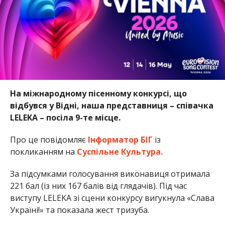
На міжнародному пісенному конкурсі, що
відбувся у Відні, наша представниця – співачка
LELEKA – посіла 9-те місце.
Про це повідомляє
Інформатор БІГ
із
покликанням на
Суспільне Культура.
За підсумками голосування виконавиця отримала
221 бал (із них 167 балів від глядачів). Під час
виступу LELEKA зі сцени конкурсу вигукнула «Слава
Україні!» та показала жест тризуба.