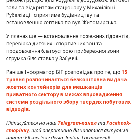
реконструкцію адмінбудівлі з добудовою актової
зали та відкриттям стаціонару у Михайлівці-
Рубежівці і сприятиме будівництву та
встановленню септика по вул. Житомирська.
У планах ще — встановлення пожежних гідрантів,
перевірка дитячих і спортивних зон та
продовження благоустрою прибережної зони
струмка біля ставка у Забуччі.
Раніше Інформатор БІГ розповідав про те, що
15
травня розпочинається безкоштовна видача
жовтих контейнерів для мешканців
приватного сектору в межах впровадження
системи роздільного збору твердих побутових
відходів.
Підписуйтеся на наш
Telegram-канал
та
Facebook-
сторінку
, щоб оперативно дізнаватися актуальні
новини БІГ-регіону (Буча, Ірпінь, Гостомель)!