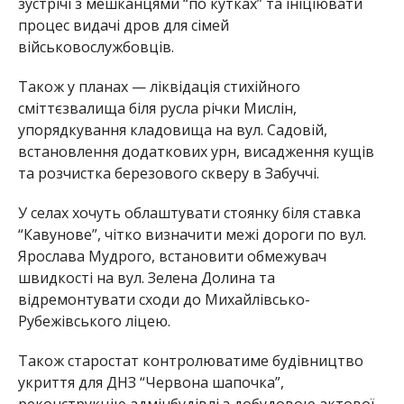
зустрічі з мешканцями “по кутках” та ініціювати
процес видачі дров для сімей
військовослужбовців.
Також у планах — ліквідація стихійного
сміттєзвалища біля русла річки Мислін,
упорядкування кладовища на вул. Садовій,
встановлення додаткових урн, висадження кущів
та розчистка березового скверу в Забуччі.
У селах хочуть облаштувати стоянку біля ставка
“Кавунове”, чітко визначити межі дороги по вул.
Ярослава Мудрого, встановити обмежувач
швидкості на вул. Зелена Долина та
відремонтувати сходи до Михайлівсько-
Рубежівського ліцею.
Також старостат контролюватиме будівництво
укриття для ДНЗ “Червона шапочка”,