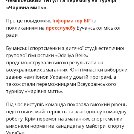
чемпіонський титул та перемогу на турнірі
«Чарівна мить».
Про це повідомляє
Інформатор БІГ
із
покликанням на
пресслужбу
Бучанської міської
ради.
Бучанські спортсменки з дитячої студії естетичної
групової гімнастики «Odeliya Belle»
продемонстрували високі результати на
всеукраїнських змаганнях. Юні гімнастки вибороли
звання чемпіонок України у довгій програмі, а
також стали переможницями Всеукраїнського
турніру «Чарівна мить».
Під час виступів команда показала високий рівень
підготовки, майстерність та злагоджену командну
роботу. Крім перемог на змаганнях, спортсменки
виконали норматив кандидата у майстри
спорту
У
країни.