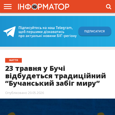
ГОЛОВНА
ВІЙНА
ЖИТТЯ
ВЛАДА
ГРОШІ
ТРЕШ
КИЇВЩИНА
БЛОГИ
КОРИСНЕ
ОБЛИЧЧЯ
ОГЛЯД
ПРО
ПРОЄКТ
ЖИТТЯ
23 травня у Бучі
відбудеться традиційний
“Бучанський забіг миру”
Опубліковано
20.05.2026