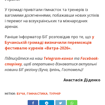
У громаді привітали гімнасток та тренерів із
вагомими досягненнями, побажавши нових успіхів
і перемог на всеукраїнських та міжнародних
аренах.
Раніше Інформатор БІГ розповідав про те, що
у
Бучанській громаді визначили переможців
фестивалю куренів «Ватра-2026».
Підписуйтеся на наш
Telegram-канал
та
Facebook-
сторінку
, щоб оперативно дізнаватися актуальні
новини БІГ-регіону (Буча, Ірпінь, Гостомель)!
Анастасія Діденко
МІТКИ:
БУЧА
,
ГІМНАСТИКА
,
ТУРНІР