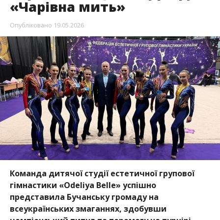
«Чарівна мить»
Опубліковано
19.05.2026
Команда дитячої студії естетичної групової
гімнастики «Odeliya Belle» успішно
представила Бучанську громаду на
всеукраїнських змаганнях, здобувши