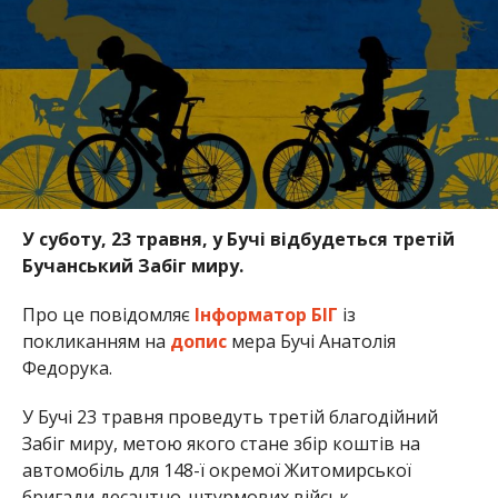
У суботу, 23 травня, у Бучі відбудеться третій
Бучанський Забіг миру.
Про це повідомляє
Інформатор БІГ
із
покликанням на
допис
мера Бучі Анатолія
Федорука.
У Бучі 23 травня проведуть третій благодійний
Забіг миру, метою якого стане збір коштів на
автомобіль для 148-ї окремої Житомирської
бригади десантно-штурмових військ.