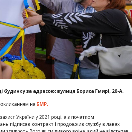
 будинку за адресою: вулиця Бориса Гмирі, 20-А.
покликанням на
БМР.
ахист України у 2021 році, а з початком
нь підписав контракт і продовжив службу в лавах
и згадують його як сміливого воїна, який не відступав