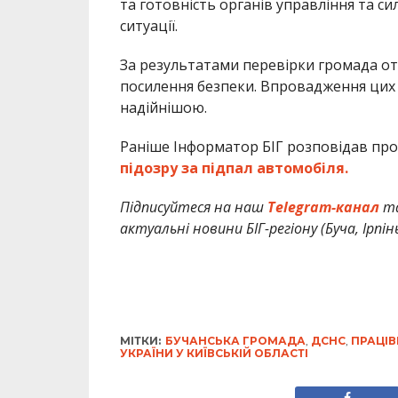
та готовність органів управління та с
ситуації.
За результатами перевірки громада от
посилення безпеки. Впровадження цих
надійнішою.
Раніше Інформатор БІГ розповідав про
підозру за підпал автомобіля.
Підписуйтеся на наш
Telegram-канал
т
актуальні новини БІГ-регіону (Буча, Ірпін
МІТКИ:
БУЧАНСЬКА ГРОМАДА
,
ДСНС
,
ПРАЦІВ
УКРАЇНИ У КИЇВСЬКІЙ ОБЛАСТІ