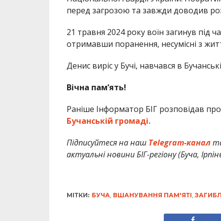
перед загрозою та завжди доводив роз
21 травня 2024 року воїн загинув під 
отримавши поранення, несумісні з жит
Денис виріс у Бучі, навчався в Бучанськ
Вічна пам’ять!
Раніше Інформатор БІГ розповідав про
Бучанській громаді.
Підписуйтеся на наш
Telegram-канал
т
актуальні новини БІГ-регіону (Буча, Ірпін
МІТКИ:
БУЧА
,
ВШАНУВАННЯ ПАМ'ЯТІ
,
ЗАГИБЛ