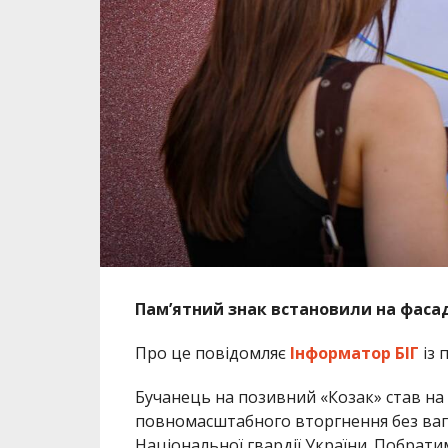
Пам’ятний знак встановили на фасаді
Про це повідомляє
Інформатор БІГ
із 
Бучанець на позивний «Козак» став на з
повномасштабного вторгнення без вага
Національної гвардії України. Побратим