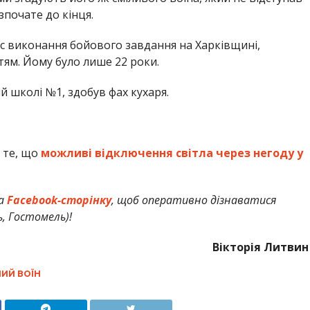
почате до кінця.
час виконання бойового завдання на Харківщині,
тям. Йому було лише 22 роки.
ій школі №1, здобув фах кухаря.
 те, що
можливі відключення світла через негоду у
а
Facebook-сторінку
, щоб оперативно дізнаватися
ь, Гостомель)!
Вікторія Литвин
ИЙ ВОЇН