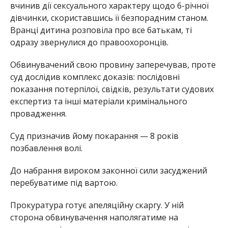
вчинив дії сексуального характеру щодо 6-річної
дівчинки, скориставшись її безпорадним станом.
Вранці дитина розповіла про все батькам, ті
одразу звернулися до правоохоронців.
Обвинувачений свою провину заперечував, проте
суд дослідив комплекс доказів: послідовні
показання потерпілої, свідків, результати судових
експертиз та інші матеріали кримінального
провадження.
Суд призначив йому покарання — 8 років
позбавлення волі.
До набрання вироком законної сили засуджений
перебуватиме під вартою.
Прокуратура готує апеляційну скаргу. У ній
сторона обвинувачення наполягатиме на