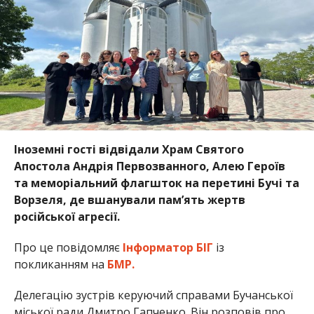
Іноземні гості відвідали Храм Святого
Апостола Андрія Первозванного, Алею Героїв
та меморіальний флагшток на перетині Бучі та
Ворзеля, де вшанували пам’ять жертв
російської агресії.
Про це повідомляє
Інформатор БІГ
із
покликанням на
БМР.
Делегацію зустрів керуючий справами Бучанської
міської ради Дмитро Гапченко. Він розповів про