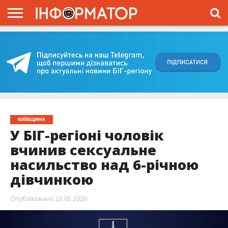
ГОЛОВНА
ВІЙНА
ЖИТТЯ
ВЛАДА
ГРОШІ
ТРЕШ
КИЇВЩИНА
БЛОГИ
КОРИСНЕ
ОБЛИЧЧЯ
ОГЛЯД
ПРО
ПРОЄКТ
КИЇВЩИНА
У БІГ-регіоні чоловік
вчинив сексуальне
насильство над 6-річною
дівчинкою
Опубліковано
23.05.2026