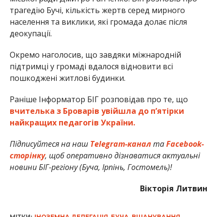
трагедію Бучі, кількість жертв серед мирного
населення та виклики, які громада долає після
деокупації.
Окремо наголосив, що завдяки міжнародній
підтримці у громаді вдалося відновити всі
пошкоджені житлові будинки.
Раніше Інформатор БІГ розповідав про те, що
вчителька з Броварів увійшла до п’ятірки
найкращих педагогів України.
Підписуйтеся на наш
Telegram-канал
та
Facebook-
сторінку
, щоб оперативно дізнаватися актуальні
новини БІГ-регіону (Буча, Ірпінь, Гостомель)!
Вікторія Литвин
МІТКИ:
ІНОЗЕМНА ДЕЛЕГАЦІЯ
,
БУЧА
,
ВШАНУВАННЯ