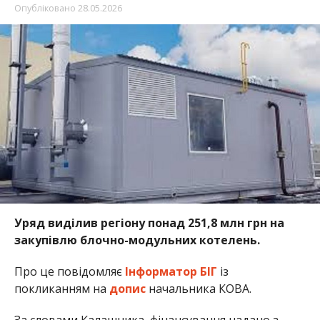
Опубліковано
28.05.2026
Уряд виділив регіону понад 251,8 млн грн на
закупівлю блочно-модульних котелень.
Про це повідомляє
Інформатор БІГ
із
покликанням на
допис
начальника КОВА.
За словами Калашника, фінансування надано з