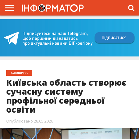
ГОЛОВНА
ВІЙНА
ЖИТТЯ
ВЛАДА
ГРОШІ
ТРЕШ
КИЇВЩИНА
БЛОГИ
КОРИСНЕ
ОБЛИЧЧЯ
ОГЛЯД
ПРО
ПРОЄКТ
КИЇВЩИНА
Київська область створює
сучасну систему
профільної середньої
освіти
Опубліковано
28.05.2026