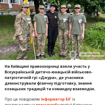
На Київщині правоохоронці взяли участь у
Всеукраїнській дитячо-юнацькій військово-
патріотичній грі «Джура», де учасники
демонстрували фізичну підготовку, знання
козацьких традицій та командну взаємодію.
Про це повідомляє
Інформатор БІГ
із
покликанням на
пресслужбу
поліції Київщини.