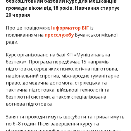
безкоштовний базовий курс для мешканців
громади віком від 18 років. Навчання стартує
20 червня
Про це повідомляє
Інформатор БІГ
із
покликанням на
пресслужбу
Бучанської міської
ради.
Курс організовано на базі КП «Муніципальна
безпека». Програма передбачає 15 напрямів
підготовки, серед яких психологічна підготовка,
національний спротив, міжнародне гуманітарне
право, домедична допомога, стрілецька та
тактична підготовка, військові технології та
безпілотні системи, а також спеціалізована
вогнева підготовка.
Заняття проходитимуть щосуботи та триватимуть
по 6–8 годин. Після завершення курсу та
підсумкового випробування учасники отримають