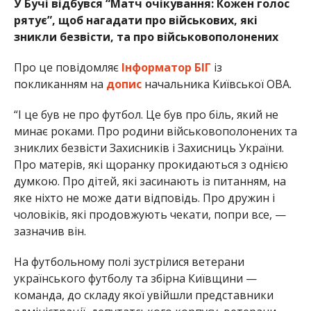
У Бучі відбувся “Матч очікування: Кожен голос
рятує”, щоб нагадати про військових, які
зникли безвісти, та про військовополонених
Про це повідомляє
Інформатор БІГ
із
покликанням на
допис
начальника Київської ОВА.
“І це був не про футбол. Це був про біль, який не
минає роками. Про родини військовополонених та
зниклих безвісти Захисників і Захисниць України.
Про матерів, які щоранку прокидаються з однією
думкою. Про дітей, які засинають із питанням, на
яке ніхто не може дати відповідь. Про дружин і
чоловіків, які продовжують чекати, попри все, —
зазначив він.
На футбольному полі зустрілися ветерани
українського футболу та збірна Київщини —
команда, до складу якої увійшли представники