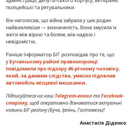
адміністрації, депутатського корпусу, ветерани,
поліцейські та рятувальники.
Він наголосив, що війна забрала у цих родин
найважливіше — визначеність. Вона змусила їх
жити між вірою та болем, між надією і
невідомістю.
Раніше Інформатор БІГ розповідав про те, що
у
Бучанському районі правоохоронці
повідомили про підозру 46-річному чоловіку,
який, за даними слідства, умисно підпалив
автомобіль місцевої мешканки.
Підписуйтеся на наш
Telegram-канал
та
Facebook-
сторінку
, щоб оперативно дізнаватися актуальні
новини БІГ-регіону (Буча, Ірпінь, Гостомель)!
Анастасія Діденко