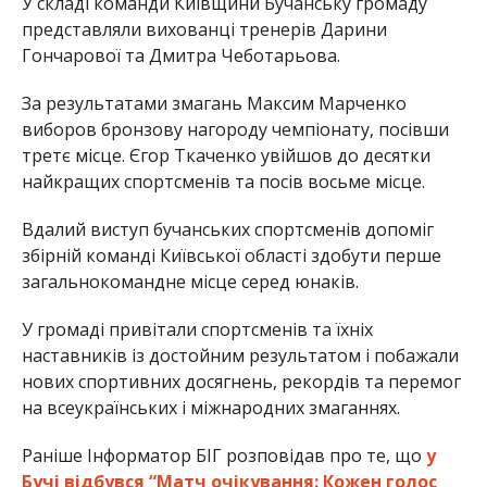
У складі команди Київщини Бучанську громаду
представляли вихованці тренерів Дарини
Гончарової та Дмитра Чеботарьова.
За результатами змагань Максим Марченко
виборов бронзову нагороду чемпіонату, посівши
третє місце. Єгор Ткаченко увійшов до десятки
найкращих спортсменів та посів восьме місце.
Вдалий виступ бучанських спортсменів допоміг
збірній команді Київської області здобути перше
загальнокомандне місце серед юнаків.
У громаді привітали спортсменів та їхніх
наставників із достойним результатом і побажали
нових спортивних досягнень, рекордів та перемог
на всеукраїнських і міжнародних змаганнях.
Раніше Інформатор БІГ розповідав про те, що
у
Бучі відбувся “Матч очікування: Кожен голос