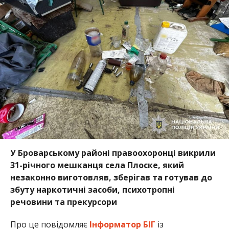
У Броварському районі правоохоронці викрили
31-річного мешканця села Плоске, який
незаконно виготовляв, зберігав та готував до
збуту наркотичні засоби, психотропні
речовини та прекурсори
Про це повідомляє
Інформатор БІГ
із