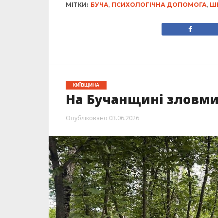
МІТКИ:
БУЧА
,
ПСИХОЛОГІЧНА ДОПОМОГА
,
Ш
КИЇВЩИНА
На Бучанщині зловми
Опубліковано
03.06.2026