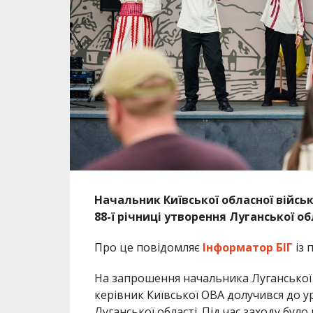
Начальник Київської обласної військ
88-ї річниці утворення Луганської об
Про це повідомляє
Інформатор БІГ
із 
На запрошення начальника Луганської о
керівник Київської ОВА долучився до ур
Луганської області. Під час заходу бу