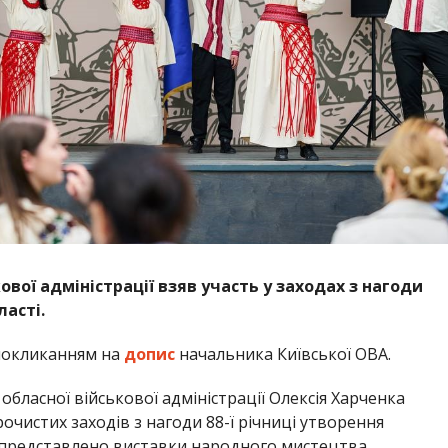
ової адміністрації взяв участь у заходах з нагоди
ласті.
покликанням на
допис
начальника Київської ОВА.
бласної військової адміністрації Олексія Харченка
очистих заходів з нагоди 88-ї річниці утворення
ло представлено виставки народного мистецтва,