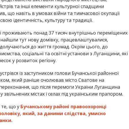
йстрів та інші елементи культурної спадщини
, що навіть в умовах війни та тимчасової окупації
свою ідентичність, культуру та традиції.
ні проживають понад 37 тисяч внутрішньо переміщених
их знайшли тут нову домівку, працевлаштувалися,
долучаються до життя громад. Окрім цього, до
риємства, соціальні та освітні установи з Луганщини, які
сок у розвиток регіону.
устрівся із заступником голови Бучанської районної
лком, який раніше очолював місто Сватове на
 переконання, що після перемоги України Луганщина
у звільнених містах і селах під українським прапором.
 те, що у
Бучанському районі правоохоронці
оловіку, який, за даними слідства, умисно
анки.