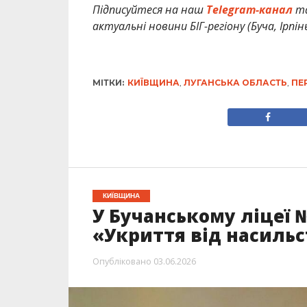
Підписуйтеся на наш
Telegram-канал
т
актуальні новини БІГ-регіону (Буча, Ірпін
МІТКИ:
КИЇВЩИНА
,
ЛУГАНСЬКА ОБЛАСТЬ
,
ПЕ
КИЇВЩИНА
У Бучанському ліцеї 
«Укриття від насильс
Опубліковано
03.06.2026