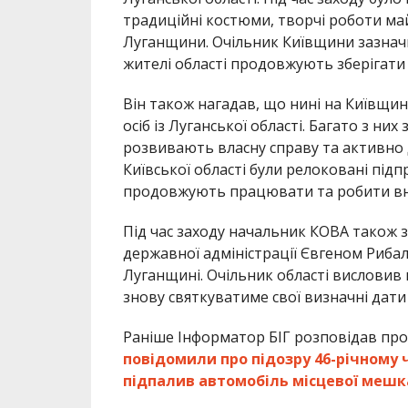
традиційні костюми, творчі роботи ма
Луганщини. Очільник Київщини зазначив
жителі області продовжують зберігати 
Він також нагадав, що нині на Київщи
осіб із Луганської області. Багато з н
розвивають власну справу та активно 
Київської області були релоковані підп
продовжують працювати та робити вне
Під час заходу начальник КОВА також з
державної адміністрації Євгеном Риба
Луганщині. Очільник області висловив
знову святкуватиме свої визначні дати 
Раніше Інформатор БІГ розповідав про
повідомили про підозру 46-річному ч
підпалив автомобіль місцевої мешк