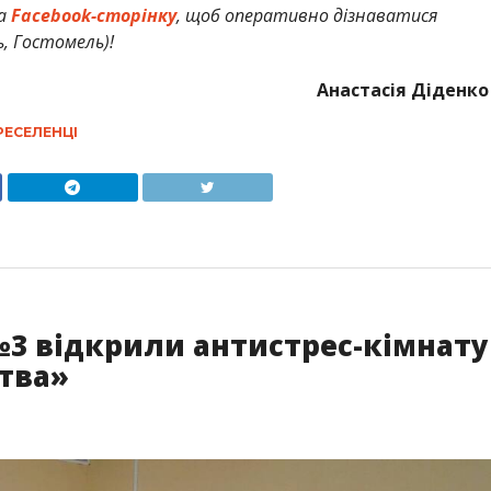
а
Facebook-сторінку
, щоб оперативно дізнаватися
ь, Гостомель)!
Анастасія Діденко
РЕСЕЛЕНЦІ
№3 відкрили антистрес-кімнату
тва»