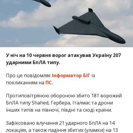
У ніч на 10 червня ворог атакував Україну 207
ударними БпЛА типу.
Про це повідомляє
Інформатор БІГ
із
покликанням на
ПС.
Протиповітряною обороною збито 181 ворожий
БпЛА типу Shahed, Гербера, Італмас та дрони
інших типів на півночі, півдні та сході країни.
Зафіксовано влучання 21 ударного БпЛА на 14
локаціях, а також падіння збитих (уламки) на 13