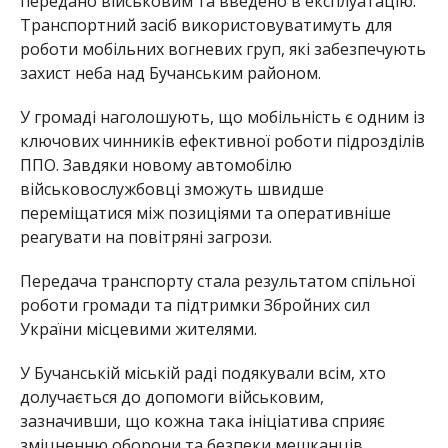
передано військовим та введено в експлуатацію.
Транспортний засіб використовуватимуть для
роботи мобільних вогневих груп, які забезпечують
захист неба над Бучанським районом.
У громаді наголошують, що мобільність є одним із
ключових чинників ефективної роботи підрозділів
ППО. Завдяки новому автомобілю
військовослужбовці зможуть швидше
переміщатися між позиціями та оперативніше
реагувати на повітряні загрози.
Передача транспорту стала результатом спільної
роботи громади та підтримки Збройних сил
України місцевими жителями.
У Бучанській міській раді подякували всім, хто
долучається до допомоги військовим,
зазначивши, що кожна така ініціатива сприяє
зміцненню оборони та безпеки мешканців