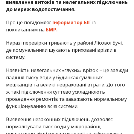
виявлення витоків та нелегальних підключень
до мереж водопостачання.
Про це повідомляє
Інформатор БІГ
із
покликанням на
БМР.
Наразі перевірки тривають у районі Лісової Бучі,
де комунальники шукають приховані врізки в
систему.
Наявність нелегальних «глухих» врізок – це завжди
падіння тиску води у будинках сумлінних
мешканців та великі невраховані втрати. До того
ж такі підключення суттєво ускладнюють
проведення ремонтів та заважають нормальному
функціонуванню всієї системи.
Виявлення незаконних підключень дозволяє
нормалізувати тиск води у мікрорайоні,
оперативно ліквідовувати аварії та забезпечити