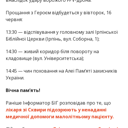
внаслідок удару ворожого FPV-дрона.
Прощання з Героєм відбудеться у вівторок, 16
червня:
13:30 — відспівування у головному залі Ірпінської
Біблійної Церкви (Ірпінь, вул. Соборна, 1);
14:30 — живий коридор біля повороту на
кладовище (вул. Університетська);
14:45 — чин поховання на Алеї Пам’яті захисників
України.
Вічна пам’ять!
Раніше Інформатор БІГ розповідав про те, що
лікаря зі Сквири підозрюють у ненаданні
медичної допомоги малолітньому пацієнту.