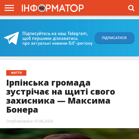
ГОЛОВНА
ВІЙНА
ЖИТТЯ
ВЛАДА
ГРОШІ
ТРЕШ
КИЇВЩИНА
БЛОГИ
КОРИСНЕ
ОБЛИЧЧЯ
ОГЛЯД
ПРО
ПРОЄКТ
ЖИТТЯ
Ірпінська громада
зустрічає на щиті свого
захисника — Максима
Бонера
Опубліковано
15.06.2026