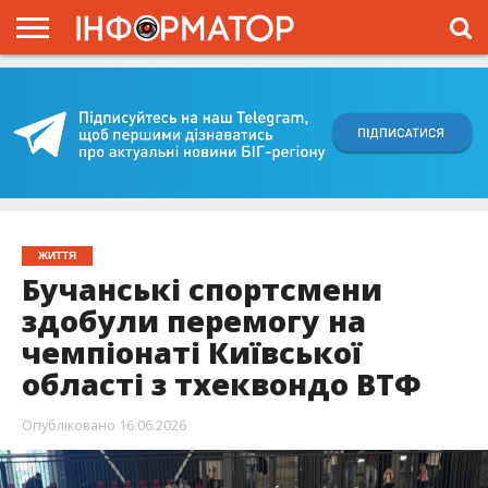
ГОЛОВНА
ВІЙНА
ЖИТТЯ
ВЛАДА
ГРОШІ
ТРЕШ
КИЇВЩИНА
БЛОГИ
КОРИСНЕ
ОБЛИЧЧЯ
ОГЛЯД
ПРО
ПРОЄКТ
ЖИТТЯ
Бучанські спортсмени
здобули перемогу на
чемпіонаті Київської
області з тхеквондо ВТФ
Опубліковано
16.06.2026