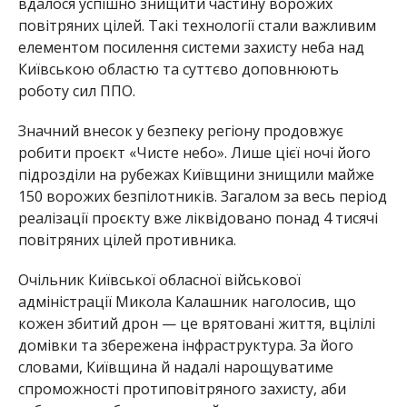
вдалося успішно знищити частину ворожих
повітряних цілей. Такі технології стали важливим
елементом посилення системи захисту неба над
Київською областю та суттєво доповнюють
роботу сил ППО.
Значний внесок у безпеку регіону продовжує
робити проєкт «Чисте небо». Лише цієї ночі його
підрозділи на рубежах Київщини знищили майже
150 ворожих безпілотників. Загалом за весь період
реалізації проєкту вже ліквідовано понад 4 тисячі
повітряних цілей противника.
Очільник Київської обласної військової
адміністрації
Микола Калашник
наголосив, що
кожен збитий дрон — це врятовані життя, вцілілі
домівки та збережена інфраструктура. За його
словами, Київщина й надалі нарощуватиме
спроможності протиповітряного захисту, аби