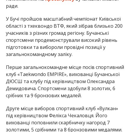
ради.
У Бучі пройшов масштабний чемпіонат Київської
області з тхеквондо ВТФ, який зібрав близько 200
учасників з різних громад регіону. Бучанські
спортсмени продемонстрували високий рівень
підготовки та вибороли провідні позиції у
загальнокомандному заліку.
Перше загальнокомандне місце посів спортивний
клуб «Taekwondo EMPIRE», вихованці Бучанської
ДЮСШ та клубу під керівництвом Олександра
Демидовича. Спортсмени здобули 8 золотих, 6
срібних та 9 бронзових медалей.
Друге місце виборов спортивний клуб «Вулкан»
під керівництвом Фелікса Чекаловця. Його
вихованці поповнили скарбничку нагород 7
золотими, 5 срібними та 8 бронзовими медалями.