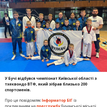
У Бучі відбувся чемпіонат Київської області з
тхеквондо ВТФ, який зібрав близько 200
спортсменів.
Про це повідомляє
Інформатор БІГ
із
покликанням на
пресслужбу
Бучанської міської