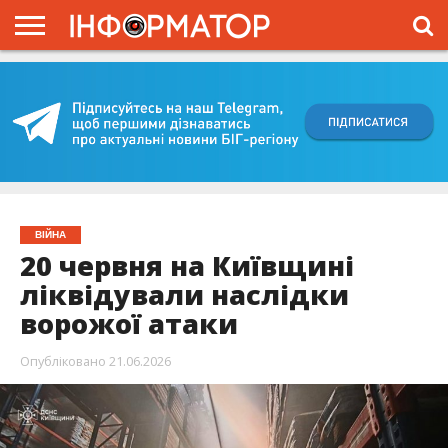
ГОЛОВНА
ВІЙНА
ЖИТТЯ
ВЛАДА
ГРОШІ
ТРЕШ
КИЇВЩИНА
БЛОГИ
КОРИСНЕ
ОБЛИЧЧЯ
ОГЛЯД
ПРО
ПРОЄКТ
ВІЙНА
20 червня на Київщині
ліквідували наслідки
ворожої атаки
Опубліковано
21.06.2026