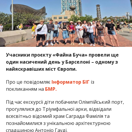
Учасники проєкту «Файна Буча» провели ще
один насичений день у Барселоні – одному з
найяскравіших міст Європи.
Про це повідомляє
Інформатор БІГ
із
покликанням на
БМР.
Під час екскурсії діти побачили Олімпійський порт,
прогулялися до Тріумфальної арки, відвідали
всесвітньо відомий храм Саграда Фамілія та
познайомилися з унікальною архітектурною
спадщиною Антоніо Гауді.