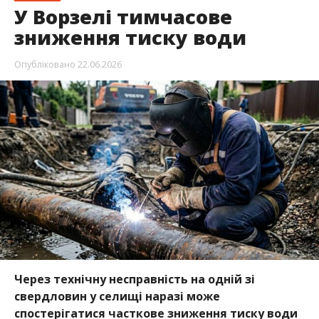
У Ворзелі тимчасове
зниження тиску води
Опубліковано
22.06.2026
Через технічну несправність на одній зі
свердловин у селищі наразі може
спостерігатися часткове зниження тиску води