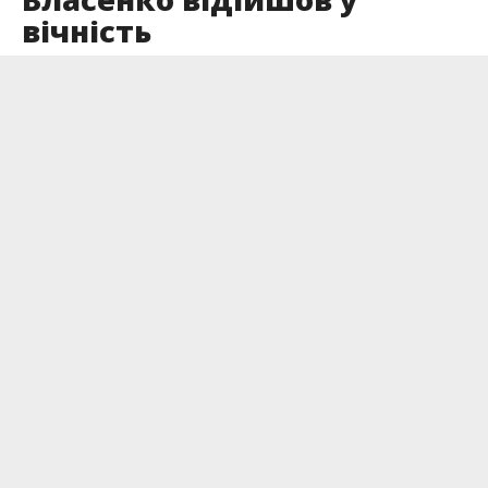
вічність
Опубліковано
22.06.2026
Із перших днів повномасштабної війни
Олександр став на захист України.
Про це повідомляє
Інформатор БІГ
із