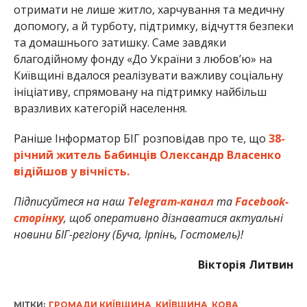
отримати не лише житло, харчування та медичну
допомогу, а й турботу, підтримку, відчуття безпеки
та домашнього затишку. Саме завдяки
благодійному фонду «До України з любов’ю» на
Київщині вдалося реалізувати важливу соціальну
ініціативу, спрямовану на підтримку найбільш
вразливих категорій населення.
Раніше Інформатор БІГ розповідав про те, що
38-
річний житель Бабинців Олександр Власенко
відійшов у вічність.
Підписуйтеся на наш
Telegram-канал
та
Facebook-
сторінку
, щоб оперативно дізнаватися актуальні
новини БІГ-регіону (Буча, Ірпінь, Гостомель)!
Вікторія Литвин
МІТКИ:
ГРОМАДИ КИЇВЩИНА
,
КИЇВЩИНА
,
КОВА