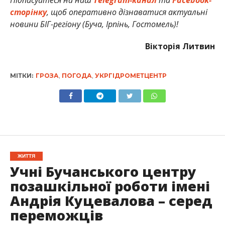
Підписуйтеся на наш
Telegram-канал
та
Facebook-
сторінку
, щоб оперативно дізнаватися актуальні
новини БІГ-регіону (Буча, Ірпінь, Гостомель)!
Вікторія Литвин
МІТКИ:
ГРОЗА
,
ПОГОДА
,
УКРГІДРОМЕТЦЕНТР
ЖИТТЯ
Учні Бучанського центру
позашкільної роботи імені
Андрія Куцевалова – серед
переможців