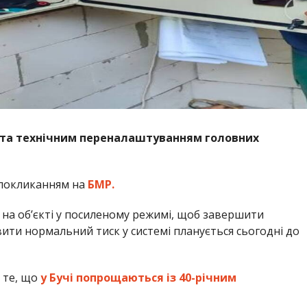
н та технічним переналаштуванням головних
 покликанням на
БМР.
 на об’єкті у посиленому режимі, щоб завершити
ти нормальний тиск у системі планується сьогодні до
 те, що
у Бучі попрощаються із 40-річним