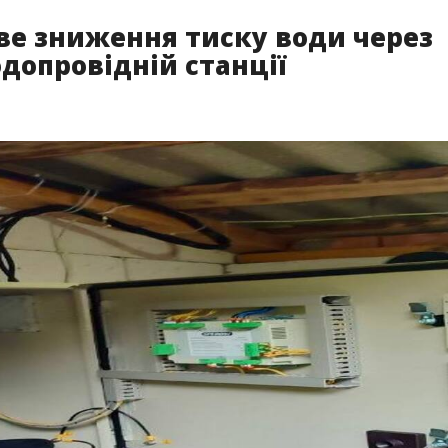
ве зниження тиску води через
одопровідній станції