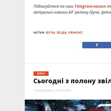
Підписуйтеся на наш
Telegram-канал
т
актуальні новини БІГ-регіону (Буча, Ірпін
МІТКИ:
БУЧА
,
ВОДА
,
РЕМОНТ
ВІЙНА
Сьогодні з полону зві
Опубліковано
26.06.2026