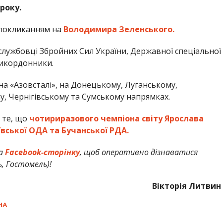
 року.
 покликанням на
Володимира Зеленського.
службовці Збройних Сил України, Державної спеціальної
рикордонники.
на «Азовсталі», на Донецькому, Луганському,
у, Чернігівському та Сумському напрямках.
 те, що
чотириразового чемпіона світу Ярослава
вської ОДА та Бучанської РДА.
а
Facebook-сторінку
, щоб оперативно дізнаватися
ь, Гостомель)!
Вікторія Литвин
НА