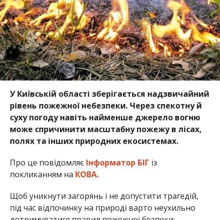
У Київській області зберігається надзвичайний
рівень пожежної небезпеки. Через спекотну й
суху погоду навіть найменше джерело вогню
може спричинити масштабну пожежу в лісах,
полях та інших природних екосистемах.
Про це повідомляє
Інформатор БІГ
із
покликанням на
КОВА.
Щоб уникнути загорянь і не допустити трагедій,
під час відпочинку на природі варто неухильно
дотримуватися правил пожежної безпеки: