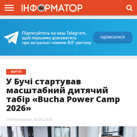
ГОЛОВНА
ВІЙНА
ЖИТТЯ
ВЛАДА
ГРОШІ
ТРЕШ
КИЇВЩИНА
БЛОГИ
КОРИСНЕ
ОБЛИЧЧЯ
ОГЛЯД
ПРО
ПРОЄКТ
ЖИТТЯ
У Бучі стартував
масштабний дитячий
табір «Bucha Power Camp
2026»
Опубліковано
30.06.2026