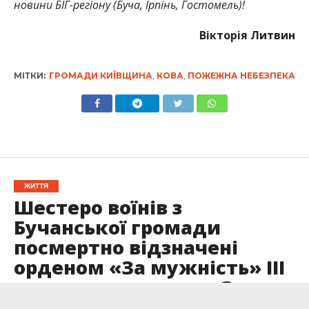
новини БІГ-регіону (Буча, Ірпінь, Гостомель)!
Вікторія Литвин
МІТКИ:
ГРОМАДИ КИЇВЩИНА
,
КОВА
,
ПОЖЕЖНА НЕБЕЗПЕКА
ЖИТТЯ
Шестеро воїнів з
Бучанської громади
посмертно відзначені
орденом «За мужність» ІІІ
ступеня, медаллю «За
військову службу Україні»