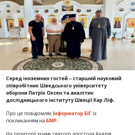
Серед іноземних гостей – старший науковий
співробітник Шведського університету
оборони Патрік Оксен та аналітик
дослідницького інституту Швеції Кар Ліф.
Про це повідомляє
Інформатор БІГ
із
покликанням на
БМР.
На території храму святого апостола Андрія