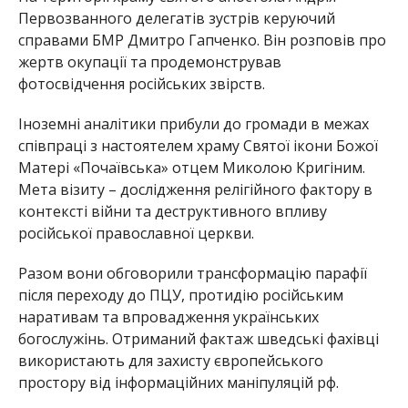
Первозванного делегатів зустрів керуючий
справами БМР Дмитро Гапченко. Він розповів про
жертв окупації та продемонстрував
фотосвідчення російських звірств.
Іноземні аналітики прибули до громади в межах
співпраці з настоятелем храму Святої ікони Божої
Матері «Почаївська» отцем Миколою Кригіним.
Мета візиту – дослідження релігійного фактору в
контексті війни та деструктивного впливу
російської православної церкви.
Разом вони обговорили трансформацію парафії
після переходу до ПЦУ, протидію російським
наративам та впровадження українських
богослужінь. Отриманий фактаж шведські фахівці
використають для захисту європейського
простору від інформаційних маніпуляцій рф.