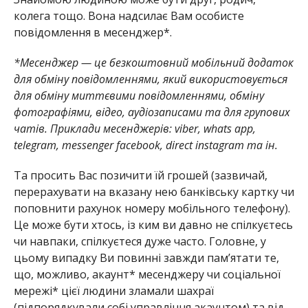
колега тощо. Вона надсилає Вам особисте
повідомлення в месенджер*.
*Месенджер
—
це безкоштовний мобільний додаток
для обміну повідомленнями, який використовується
для обміну миттєвими повідомленнями, обміну
фотографіями, відео, аудіозаписами та для групових
чатів.
Приклади месенджерів: viber, whats app,
telegram, messenger facebook, direct instagram та ін.
Та просить Вас позичити їй грошей (зазвичай,
перерахувати на вказану нею банківську картку чи
поповнити рахунок номеру мобільного телефону).
Це може бути хтось, із ким ви давно не спілкуєтесь
чи навпаки, спілкуєтеся дуже часто. Головне, у
цьому випадку Ви повинні завжди пам’ятати те,
що, можливо, акаунт* месенджеру чи соціальної
мережі* цієї людини зламали шахраї
(підпорядкували собі управління акаунтом) та від