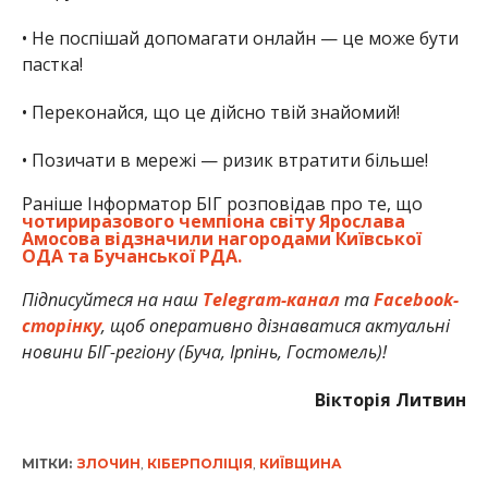
•
Не поспішай допомагати онлайн — це може бути
пастка!
•
Переконайся, що це дійсно твій знайомий!
•
Позичати в мережі — ризик втратити більше!
Раніше Інформатор БІГ розповідав про те, що
чотириразового чемпіона світу Ярослава
Амосова відзначили нагородами Київської
ОДА та Бучанської РДА.
Підписуйтеся на наш
Telegram-канал
та
Facebook-
сторінку
, щоб оперативно дізнаватися актуальні
новини БІГ-регіону (Буча, Ірпінь, Гостомель)!
Вікторія Литвин
МІТКИ:
ЗЛОЧИН
,
КІБЕРПОЛІЦІЯ
,
КИЇВЩИНА