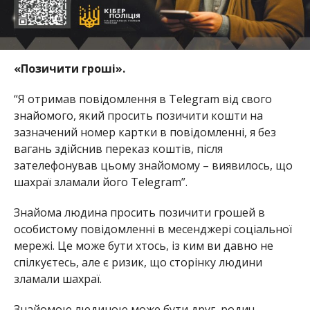
«
Позичити гроші
».
“Я отримав повідомлення в Telegram від свого
знайомого, який просить позичити кошти на
зазначений номер картки в повідомленні, я без
вагань здійснив переказ коштів, після
зателефонував цьому знайомому – виявилось, що
шахраї зламали його Telegram”.
Знайома людина просить позичити грошей в
особистому повідомленні в месенджері соціальної
мережі. Це може бути хтось, із ким ви давно не
спілкуєтесь, але є ризик, що сторінку людини
зламали шахраї.
Знайомою людиною може бути друг, родич,