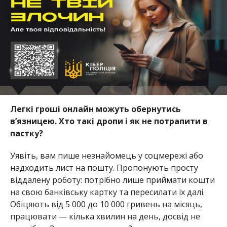
Легкі
гроші
онлайн
можуть
обернутись
в’язницею
.
Хто
такі
дропи
і як не
потрапити
в
пастку
?
Уявіть, вам пише незнайомець у соцмережі або
надходить лист на пошту. Пропонують просту
віддалену роботу: потрібно лише приймати кошти
на свою банківську картку та пересилати їх далі.
Обіцяють від 5 000 до 10 000 гривень на місяць,
працювати — кілька хвилин на день, досвід не