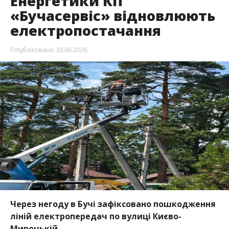
Енергетики КП
«Бучасервіс» відновлюють
електропостачання
Опубліковано
30.06.2026
Через негоду в Бучі зафіксовано пошкодження
ліній електропередач по вулиці Києво-
Мироцькій.