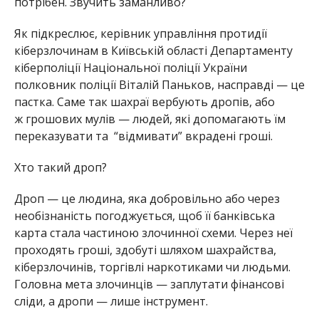
потрібен. Звучить заманливо?
Як підкреслює
,
к
ерівник
управління
протидії
кіберзлочинам в Київській області Департаменту
кіберполіції Національної поліції України
полковник поліції Віталій Паньков
,
н
асправді — це
пастка. Саме так шахраї вербують
дропів
, або
ж
грошових мулів
— людей, які допомагають їм
переказувати та
“відмивати” вкрадені гроші.
Хто такий дроп?
Дроп
— це людина, яка добровільно або через
необізнаність погоджується, щоб її банківська
карта стала частиною злочинної схеми. Через неї
проходять гроші, здобуті шляхом шахрайства,
кіберзлочинів, торгівлі наркотиками чи людьми.
Головна мета злочинців —
заплутати фінансові
сліди
, а дропи —
лише інструмент.