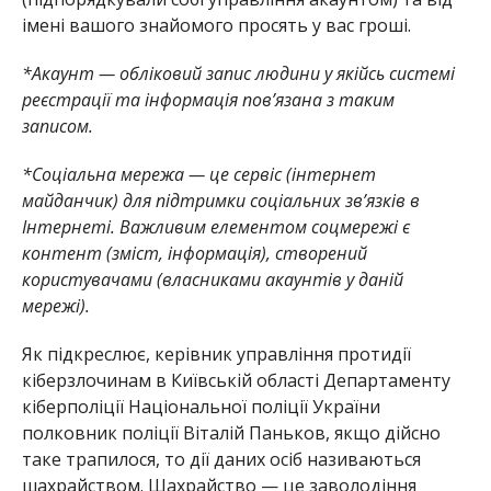
імені вашого знайомого просять у вас гроші.
*Акаунт — обліковий запис людини у якійсь системі
реєстрації та інформація пов’язана з таким
записом.
*Соціальна мережа — це сервіс (інтернет
майданчик) для підтримки соціальних зв’язків в
Інтернеті. Важливим елементом соцмережі є
контент (зміст, інформація), створений
користувачами (власниками акаунтів у даній
мережі).
Як підкреслює
,
к
ерівник
управління
протидії
кіберзлочинам в Київській області Департаменту
кіберполіції Національної поліції України
полковник поліції Віталій Паньков
,
я
кщо дійсно
таке трапилося, то дії даних осіб називаються
шахрайством. Шахрайство
—
це заволодіння