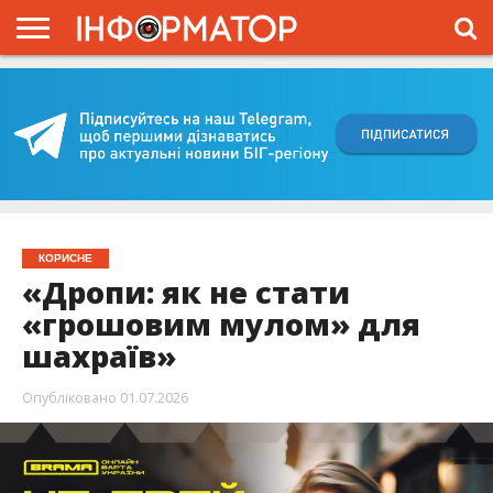
ГОЛОВНА
ВІЙНА
ЖИТТЯ
ВЛАДА
ГРОШІ
ТРЕШ
КИЇВЩИНА
БЛОГИ
КОРИСНЕ
ОБЛИЧЧЯ
ОГЛЯД
ПРО
ПРОЄКТ
КОРИСНЕ
«Дропи: як не стати
«грошовим мулом» для
шахраїв»
Опубліковано
01.07.2026