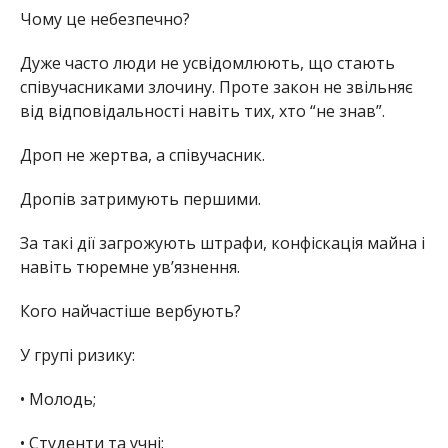
Чому це небезпечно?
Дуже часто люди не усвідомлюють, що стають
співучасниками злочину. Проте
закон не звільняє
від відповідальності
навіть тих, хто “не знав”.
Дроп не жертва, а співучасник.
Дропів затримують першими.
За такі дії загрожують штрафи, конфіскація майна і
навіть тюремне ув’язнення.
Кого найчастіше вербують?
У групі ризику:
•
Молодь;
•
Студенти та учні;