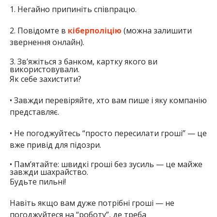
1.
Негайно припиніть співпрацю.
2.
Повідомте в
кіберполіцію
(можна залишити
звернення онлайн).
3.
Зв’яжіться з банком
, картку якого ви
використовували.
Як себе захистити?
•
Завжди перевіряйте,
хто вам пише
і
яку компанію
представляє
.
•
Не погоджуйтесь “
просто пересилати гроші
” — це
вже привід для підозри.
•
Пам’ятайте:
швидкі гроші без зусиль — це майже
завжди шахрайство
.
Будьте пильні!
Навіть якщо вам дуже потрібні гроші — не
погоджуйтеся на “роботу”, де треба