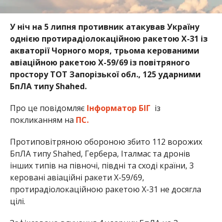
У ніч на 5 липня противник атакував Україну
однією протирадіолокаційною ракетою Х-31 із
акваторії Чорного моря, трьома керованими
авіаційною ракетою Х-59/69 із повітряного
простору ТОТ Запорізької обл., 125 ударними
БпЛА типу Shahed.
Про це повідомляє
Інформатор БІГ
із
покликанням на
ПС.
Протиповітряною обороною збито 112 ворожих
БпЛА типу Shahed, Гербера, Італмас та дронів
інших типів на півночі, півдні та сході країни, 3
керовані авіаційні ракети Х-59/69,
протирадіолокаційною ракетою Х-31 не досягла
цілі.