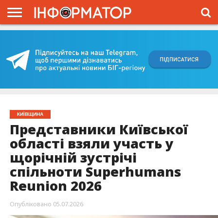
ГОЛОВНА
ВІЙНА
ЖИТТЯ
ВЛАДА
ГРОШІ
ТРЕШ
КИЇВЩИНА
БЛОГИ
КОРИСНЕ
ОБЛИЧЧЯ
ОГЛЯД
ПРО
ПРОЄКТ
КИЇВЩИНА
Представники Київської
області взяли участь у
щорічній зустрічі
спільноти Superhumans
Reunion 2026
Опубліковано
05.07.2026