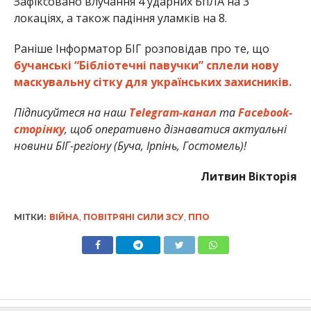
Зафіксовано влучання 4 ударних БпЛА на 3
локаціях, а також падіння уламків на 8.
Раніше Інформатор БІГ розповідав про те, що
бучанські “Бібліотечні павучки” сплели нову
маскувальну сітку для українських захисників.
Підписуйтеся на наш
Telegram-канал
та
Facebook-
сторінку
, щоб оперативно дізнаватися актуальні
новини БІГ-регіону (Буча, Ірпінь, Гостомель)!
Литвин Вікторія
МІТКИ:
ВІЙНА
,
ПОВІТРЯНІ СИЛИ ЗСУ
,
ППО