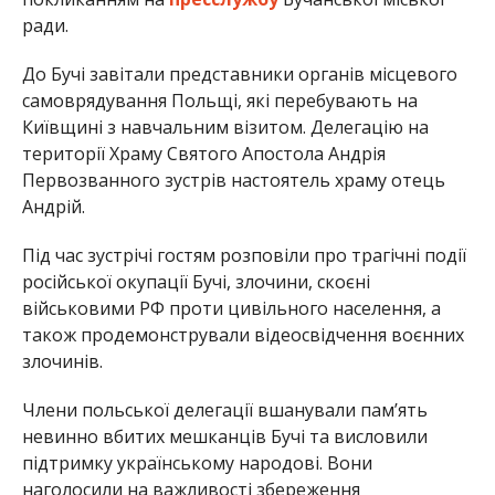
ради.
До Бучі завітали представники органів місцевого
самоврядування Польщі, які перебувають на
Київщині з навчальним візитом. Делегацію на
території Храму Святого Апостола Андрія
Первозванного зустрів настоятель храму отець
Андрій.
Під час зустрічі гостям розповіли про трагічні події
російської окупації Бучі, злочини, скоєні
військовими РФ проти цивільного населення, а
також продемонстрували відеосвідчення воєнних
злочинів.
Члени польської делегації вшанували пам’ять
невинно вбитих мешканців Бучі та висловили
підтримку українському народові. Вони
наголосили на важливості збереження