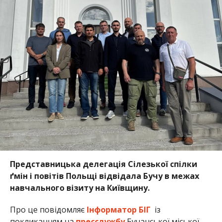
Представницька делегація Сілезької спілки
ґмін і повітів Польщі відвідала Бучу в межах
навчального візиту на Київщину.
Про це повідомляє
Інформатор БІГ
із
покликанням на
пресслужбу
Бучанської міської