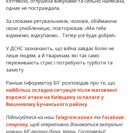
кіптявою, оглушена вибухами та сильно налякана,
однак не постраждала.
За словами рятувальників, чоловік, обіймаючи
свою улюбленицю, повторював: «Ми тебе
відмиємо, відкупаємо… Тепер усе буде добре!».
У ДСНС зазначають, що війна завдає болю не
лише людям, а й тваринам, які так само
переживають стрес і потребують турботи та
захисту.
Раніше Інформатор БІГ розповідав про те, що
найбільш складна ситуація після масованої
ворожої атаки на Київщину склалася у
Вишневому Бучанського району.
Підписуйтеся на наш
Telegram-канал
та
Facebook-
сторінку
, щоб оперативно дізнаватися актуальні
новини БІГ-регіону (Буча, Ірпінь, Гостомель)!