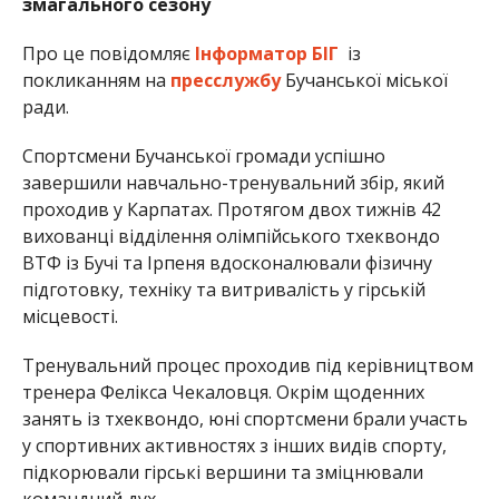
змагального сезону
Про це повідомляє
Інформатор БІГ
із
покликанням на
пресслужбу
Бучанської міської
ради.
Спортсмени Бучанської громади успішно
завершили навчально-тренувальний збір, який
проходив у Карпатах. Протягом двох тижнів 42
вихованці відділення олімпійського тхеквондо
ВТФ із Бучі та Ірпеня вдосконалювали фізичну
підготовку, техніку та витривалість у гірській
місцевості.
Тренувальний процес проходив під керівництвом
тренера Фелікса Чекаловця. Окрім щоденних
занять із тхеквондо, юні спортсмени брали участь
у спортивних активностях з інших видів спорту,
підкорювали гірські вершини та зміцнювали
командний дух.