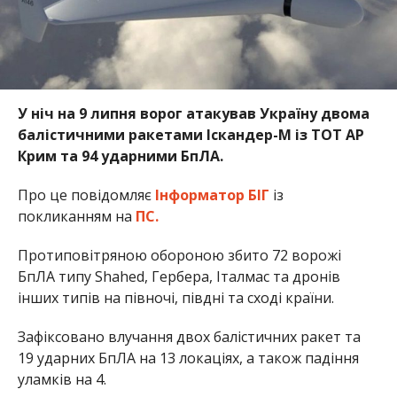
У ніч на 9 липня ворог атакував Україну двома
балістичними ракетами Іскандер-М із ТОТ АР
Крим та 94 ударними БпЛА.
Про це повідомляє
Інформатор БІГ
із
покликанням на
ПС.
Протиповітряною обороною збито 72 ворожі
БпЛА типу Shahed, Гербера, Італмас та дронів
інших типів на півночі, півдні та сході країни.
Зафіксовано влучання двох балістичних ракет та
19 ударних БпЛА на 13 локаціях, а також падіння
уламків на 4.