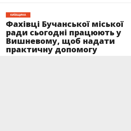
КИЇВЩИНА
Фахівці Бучанської міської
ради сьогодні працюють у
Вишневому, щоб надати
практичну допомогу
мешканцям, чиє житло
постраждало внаслідок
російської атаки
Опубліковано
09.07.2026