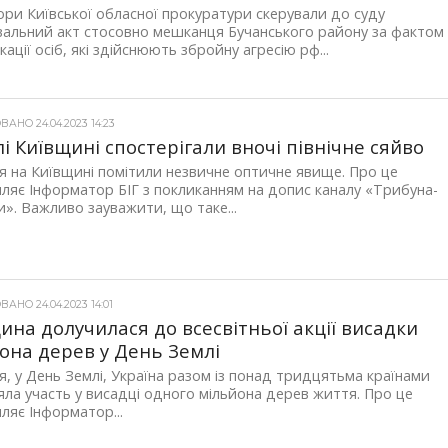
ри Київської обласної прокуратури скерували до суду
альний акт стосовно мешканця Бучанського району за фактом
кації осіб, які здійснюють збройну агресію рф...
АНО 24.04.2023 14:23
і Київщині спостерігали вночі північне сяйво
ня на Київщині помітили незвичне оптичне явище. Про це
ляє Інформатор БІГ з покликанням на допис каналу «Трибуна-
». Важливо зауважити, що таке...
АНО 24.04.2023 14:01
ина долучилася до всесвітньої акції висадки
она дерев у День Землі
ня, у День Землі, Україна разом із понад тридцятьма країнами
зяла участь у висадці одного мільйона дерев життя. Про це
ляє Інформатор...