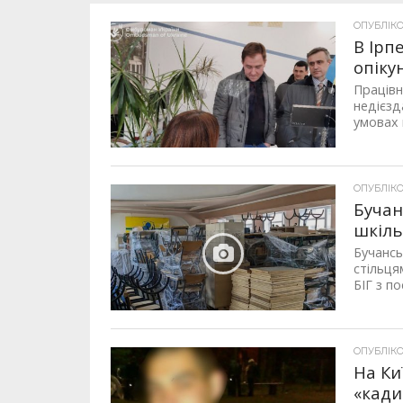
ОПУБЛІКОВ
В Ірп
опіку
Праців
недієзд
умовах в
ОПУБЛІКОВ
Бучан
шкіль
Бучансь
стільця
БІГ з по
ОПУБЛІКОВ
На Ки
«кади