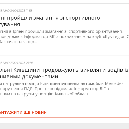
АНО 24.04.2023 11:53
ені пройшли змагання зі спортивного
тування
вітня в Ірпені пройшли змагання зі спортивного орієнтування.
повідомляє Інформатор БІГ з покликанням на клуб «Kyiv region 
Зазначається, що...
АНО 23.04.2023 21:56
льні Київщини продовжують виявляти водіїв із
шивими документами
ня патрульна поліція Київщини зупинила автомобіль Mercedes-
 порушення ПДР. Про це повідомляє Інформатор БІГ з
нням на патрульну поліцію Київської області....
АНТАЖИТИ ЩЕ НОВИН