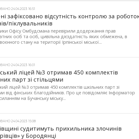
АНО 24.04.2023 16:51
ені зафіксовано відсутність контролю за робото
нів/піклувальників
ники Офісу Омбудсмана перевірили додержання прав
атних осіб та осіб, цивільна дієздатність яких обмежена, в
оєнного стану на території Ірпінської міської...
АНО 24.04.2023 16:01
ський ліцей №3 отримав 450 комплектів
них парт зі стільцями
кий ліцей №3 отримав 450 комплектів шкільних парт зі
ми від фінських благодійників. Про це повідомляє Інформатор
силанням на Бучанську міську...
АНО 24.04.2023 15:08
ївщині судитимуть прихильника злочинів
рівців» у Бородянці