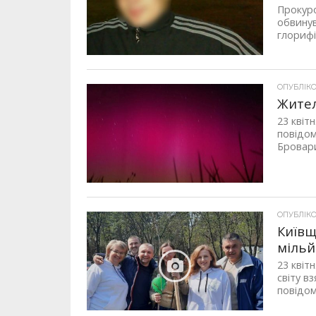
Прокуро
обвинув
глорифі
ОПУБЛІКОВ
Жител
23 квіт
повідом
Бровари
ОПУБЛІКОВ
Київщ
мільй
23 квіт
світу в
повідом