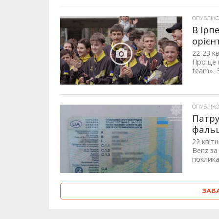
ОПУБЛІКОВ
В Ірп
орієн
22-23 к
Про це 
team». 
ОПУБЛІКОВ
Патру
фаль
22 квіт
Benz за
поклика
ЗАВ