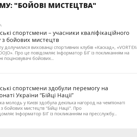
МУ: "БОЙОВІ МИСТЕЦТВА"
А
ські спортсмени – учасники кваліфікаційного
у з бойових мистецтв
ту долучилися вихованці спортивних клубів «Каскад», «VORTEX
DOJO». Про це повідомляє Інформатор БІГ із покликанням на
і поціновувачі бойових...
ські спортсмени здобули перемогу на
онаті України “Бійці Нації”
ка молодь у Києві здобула декілька нагород на чемпіонаті
 з бойових мистецтв “Бійці Нації”. Про
домляє Інформатор БІГ із покликанням на пресслужбу...