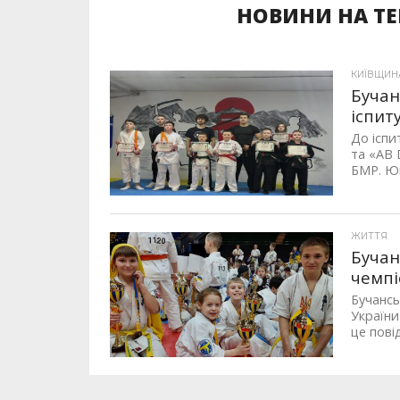
НОВИНИ НА ТЕ
КИЇВЩИН
Бучан
іспит
До іспи
та «AB 
БМР. Юн
ЖИТТЯ
Бучан
чемпі
Бучансь
України
це пові