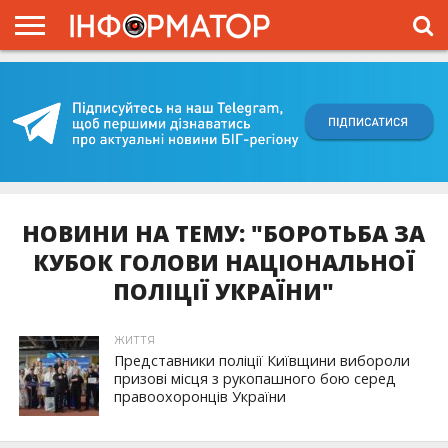
ГОЛОВНА
ВІЙНА
ЖИТТЯ
ВЛАДА
ГРОШІ
ТРЕШ
КИЇВЩИНА
БЛОГИ
КОРИСНЕ
ОБЛИЧЧЯ
ОГЛЯД
ПРО
ПРОЄКТ
НОВИНИ НА ТЕМУ: "БОРОТЬБА ЗА
КУБОК ГОЛОВИ НАЦІОНАЛЬНОЇ
ПОЛІЦІЇ УКРАЇНИ"
ЖИТТЯ
Представники поліції Київщини вибороли
призові місця з рукопашного бою серед
правоохоронців України