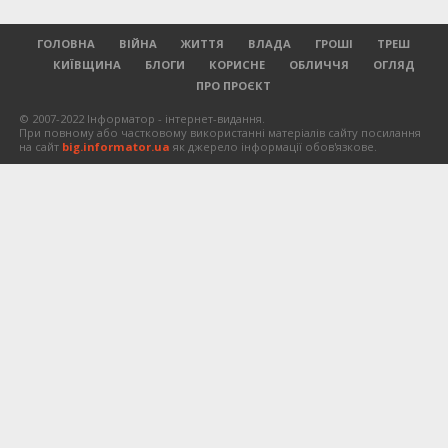
ГОЛОВНА
ВІЙНА
ЖИТТЯ
ВЛАДА
ГРОШІ
ТРЕШ
КИЇВЩИНА
БЛОГИ
КОРИСНЕ
ОБЛИЧЧЯ
ОГЛЯД
ПРО ПРОЄКТ
© 2007-2022 Інформатор - інтернет-видання.
При повному або частковому використанні матеріалів сайту посилання
на сайт
big.informator.ua
як джерело інформації обов'язкове.