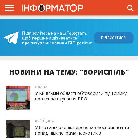
ГОЛОВНА
ВІЙНА
ЖИТТЯ
ВЛАДА
ГРОШІ
ТРЕШ
КИЇВЩИНА
БЛОГИ
КОРИСНЕ
ОБЛИЧЧЯ
ОГЛЯД
ПРО
ПРОЄКТ
НОВИНИ НА ТЕМУ: "БОРИСПІЛЬ"
ВЛАДА
У Київській області обговорили підтримку
працевлаштування ВПО
КИЇВЩИНА
У Яготині чоловік перевозив боєприпаси та
понад півкілограма наркотиків