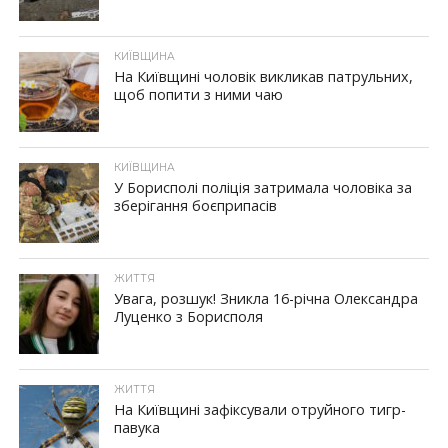
КИЇВЩИНА
На Київщині чоловік викликав патрульних,
щоб попити з ними чаю
КИЇВЩИНА
У Борисполі поліція затримала чоловіка за
зберігання боєприпасів
ЖИТТЯ
Увага, розшук! Зникла 16-річна Олександра
Луценко з Борисполя
ЖИТТЯ
На Київщині зафіксували отруйного тигр-
павука