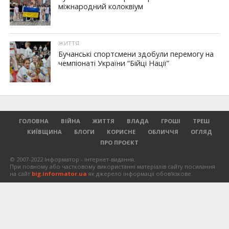
міжнародний колоквіум
ЖИТТЯ
Бучанські спортсмени здобули перемогу на
чемпіонаті України “Бійці Нації”
ГОЛОВНА
ВІЙНА
ЖИТТЯ
ВЛАДА
ГРОШІ
ТРЕШ
КИЇВЩИНА
БЛОГИ
КОРИСНЕ
ОБЛИЧЧЯ
ОГЛЯД
ПРО ПРОЄКТ
© 2007-2022 Інформатор - інтернет-видання.
При повному або частковому використанні матеріалів сайту посилання
на сайт
big.informator.ua
як джерело інформації обов'язкове.