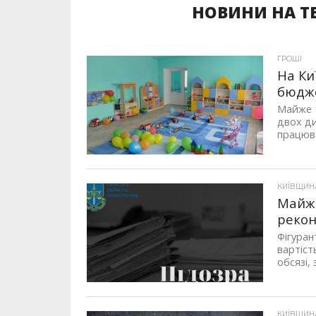
НОВИНИ НА Т
ГРОШІ
На Ки
бюдже
Майже 1
двох ди
працюва
КИЇВЩИН
Майже
рекон
Фігуран
вартіст
обсязі, 
КИЇВЩИН