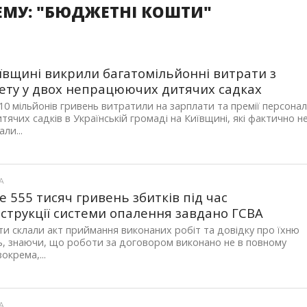
ЕМУ: "БЮДЖЕТНІ КОШТИ"
ївщині викрили багатомільйонні витрати з
ту у двох непрацюючих дитячих садках
0 мільйонів гривень витратили на зарплати та премії персонал
тячих садків в Українській громаді на Київщині, які фактично н
ли...
А
 555 тисяч гривень збитків під час
струкції системи опалення завдано ГСВА
ти склали акт приймання виконаних робіт та довідку про їхню
ь, знаючи, що роботи за договором виконано не в повному
зокрема,...
А