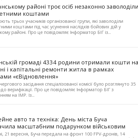
анському районі троє осіб незаконно заволоділ
етними коштами
рюють трьох учасників організованої групи, які заволоділи
ими коштами під час усунення наслідків бойових дій у
кому районі. Про це повідомляє Інформатор БІГ із...
інській громаді 4334 родини отримали кошти н
ні і капітальні ремонти житла в рамках
ами «єВідновлення»
 чергового засідання спеціалізованої комісії було розглянуто 35
до верифікації. Про це повідомляє Інформатор БІГ з
ням на ІМР. Із...
йне авто та техніка: День міста Буча
ачила масштабним подарунком військовим
і, 21 вересня, Буча передала на фронт 100 FPV-дронів, 14