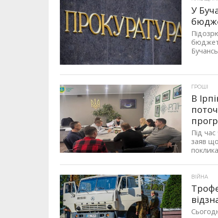
У Буч
бюдж
​​Підоз
бюджетн
Бучансь
ГРОШІ
В Ірп
поточ
прогр
Під час
заяв що
покликан
ВІЙНА
Трофе
відзн
Сьогодн