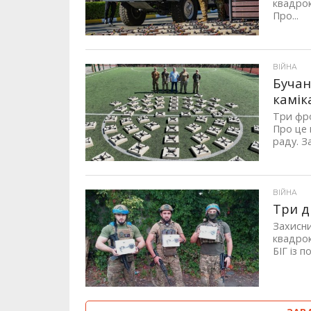
квадрок
Про...
ВІЙНА
Бучан
камік
Три фро
Про це 
раду. З
ВІЙНА
Три д
Захисни
квадрок
БІГ із 