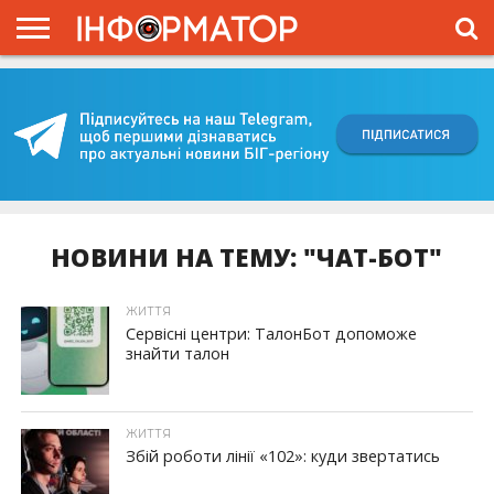
ГОЛОВНА
ВІЙНА
ЖИТТЯ
ВЛАДА
ГРОШІ
ТРЕШ
КИЇВЩИНА
БЛОГИ
КОРИСНЕ
ОБЛИЧЧЯ
ОГЛЯД
ПРО
ПРОЄКТ
НОВИНИ НА ТЕМУ: "ЧАТ-БОТ"
ЖИТТЯ
Сервісні центри: ТалонБот допоможе
знайти талон
ЖИТТЯ
Збій роботи лінії «102»: куди звертатись