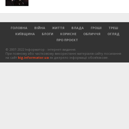
ГОЛОВНА
ВІЙНА
ЖИТТЯ
ВЛАДА
ГРОШІ
ТРЕШ
КИЇВЩИНА
БЛОГИ
КОРИСНЕ
ОБЛИЧЧЯ
ОГЛЯД
ПРО ПРОЄКТ
© 2007-2022 Інформатор - інтернет-видання.
При повному або частковому використанні матеріалів сайту посилання
на сайт
big.informator.ua
як джерело інформації обов'язкове.