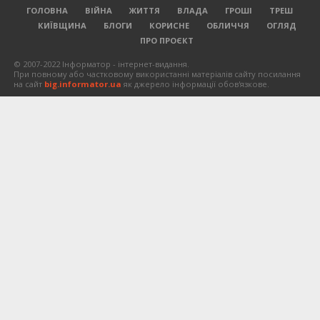
ГОЛОВНА
ВІЙНА
ЖИТТЯ
ВЛАДА
ГРОШІ
ТРЕШ
КИЇВЩИНА
БЛОГИ
КОРИСНЕ
ОБЛИЧЧЯ
ОГЛЯД
ПРО ПРОЄКТ
© 2007-2022 Інформатор - інтернет-видання.
При повному або частковому використанні матеріалів сайту посилання
на сайт
big.informator.ua
як джерело інформації обов'язкове.