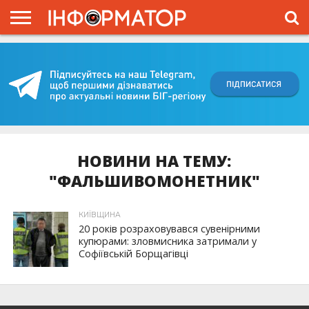
ГОЛОВНА
ВІЙНА
ЖИТТЯ
ВЛАДА
ГРОШІ
ТРЕШ
КИЇВЩИНА
БЛОГИ
КОРИСНЕ
ОБЛИЧЧЯ
ОГЛЯД
ПРО
ПРОЄКТ
НОВИНИ НА ТЕМУ:
"ФАЛЬШИВОМОНЕТНИК"
КИЇВЩИНА
20 років розраховувався сувенірними
купюрами: зловмисника затримали у
Софіївській Борщагівці