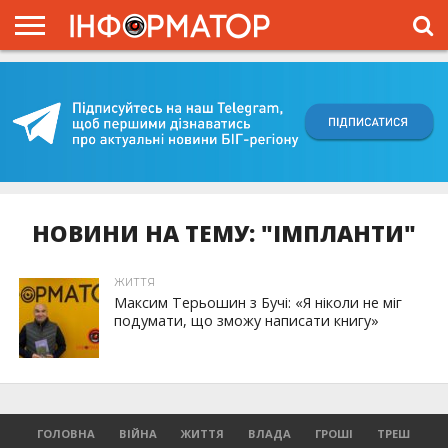
ГОЛОВНА
ВІЙНА
ЖИТТЯ
ВЛАДА
ГРОШІ
ТРЕШ
КИЇВЩИНА
БЛОГИ
КОРИСНЕ
ОБЛИЧЧЯ
ОГЛЯД
ПРО
ПРОЄКТ
НОВИНИ НА ТЕМУ: "ІМПЛАНТИ"
ЖИТТЯ
Максим Терьошин з Бучі: «Я ніколи не міг
подумати, що зможу написати книгу»
ГОЛОВНА
ВІЙНА
ЖИТТЯ
ВЛАДА
ГРОШІ
ТРЕШ