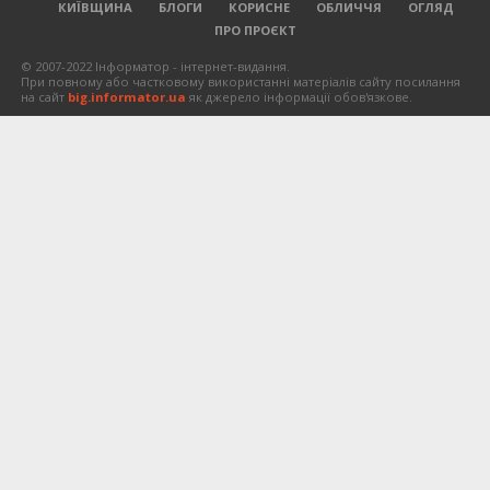
КИЇВЩИНА
БЛОГИ
КОРИСНЕ
ОБЛИЧЧЯ
ОГЛЯД
ПРО ПРОЄКТ
© 2007-2022 Інформатор - інтернет-видання.
При повному або частковому використанні матеріалів сайту посилання
на сайт
big.informator.ua
як джерело інформації обов'язкове.