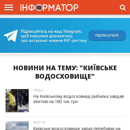
ГОЛОВНА
ВІЙНА
ЖИТТЯ
ВЛАДА
ГРОШІ
ТРЕШ
КИЇВЩИНА
БЛОГИ
КОРИСНЕ
ОБЛИЧЧЯ
ОГЛЯД
ПРО
ПРОЄКТ
НОВИНИ НА ТЕМУ: "КИЇВСЬКЕ
ВОДОСХОВИЩЕ"
ГРОШІ
На Київському водосховищі рибалка завдав
збитків на 180 тис грн
ЖИТТЯ
Київське водосховище зараз перебуває на