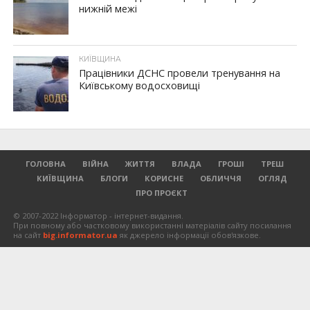
нижній межі
КИЇВЩИНА
Працівники ДСНС провели тренування на
Київському водосховищі
ГОЛОВНА
ВІЙНА
ЖИТТЯ
ВЛАДА
ГРОШІ
ТРЕШ
КИЇВЩИНА
БЛОГИ
КОРИСНЕ
ОБЛИЧЧЯ
ОГЛЯД
ПРО ПРОЄКТ
© 2007-2022 Інформатор - інтернет-видання.
При повному або частковому використанні матеріалів сайту посилання
на сайт
big.informator.ua
як джерело інформації обов'язкове.