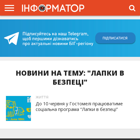
ГОЛОВНА
ВІЙНА
ЖИТТЯ
ВЛАДА
ГРОШІ
ТРЕШ
КИЇВЩИНА
БЛОГИ
КОРИСНЕ
ОБЛИЧЧЯ
ОГЛЯД
ПРО
ПРОЄКТ
НОВИНИ НА ТЕМУ: "ЛАПКИ В
БЕЗПЕЦІ"
ЖИТТЯ
До 10 червня у Гостомелі працюватиме
соціальна програма “Лапки в безпеці”