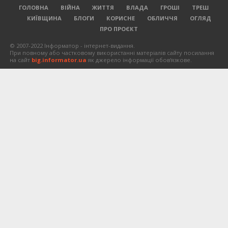
ГОЛОВНА
ВІЙНА
ЖИТТЯ
ВЛАДА
ГРОШІ
ТРЕШ
КИЇВЩИНА
БЛОГИ
КОРИСНЕ
ОБЛИЧЧЯ
ОГЛЯД
ПРО ПРОЄКТ
© 2007-2022 Інформатор - інтернет-видання.
При повному або частковому використанні матеріалів сайту посилання
на сайт
big.informator.ua
як джерело інформації обов'язкове.