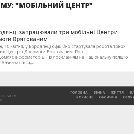
МУ: "МОБІЛЬНИЙ ЦЕНТР"
одянці запрацювали три мобільні Центри
моги Врятованим
і, 10 квітня, у Бородянці офіційно стартувала робота трьох
них Центрів Допомоги Врятованим. Про
домляє Інформатор БІГ із посиланням на Національну поліцію
 Зазначається,...
ГОЛОВНА
ВІЙНА
ЖИТТЯ
В
посилання
КОРИСНЕ
ОБЛИЧЧЯ
ОГЛЯ
е.