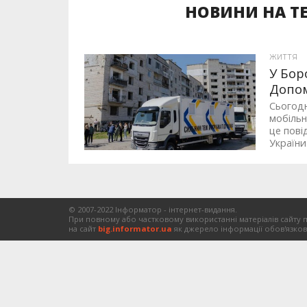
НОВИНИ НА ТЕ
ЖИТТЯ
У Бор
Допо
Сьогодн
мобіль
це пові
України.
© 2007-2022 Інформатор - інтернет-видання.
При повному або частковому використанні матеріалів сайту 
на сайт
big.informator.ua
як джерело інформації обов'язков