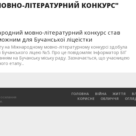
МОВНО-ЛІТЕРАТУРНИЙ КОНКУРС"
родний мовно-літературний конкурс став
ожним для Бучанської ліцеїстки
у на Міжнародному мовно-літературному конкурсі здобула
 Бучанського ліцею №5. Про це повідомляє Інформатор БІГ
анням на Бучанську міську раду. Зазначається, що учасницею
ого етапу...
ГОЛОВНА
ВІЙНА
ЖИТТЯ
В
посилання
КОРИСНЕ
ОБЛИЧЧЯ
ОГЛЯ
е.