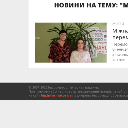
НОВИНИ НА ТЕМУ: "
ЖИТТЯ
Міжна
перем
Перемог
учениця
з посил
заключн
© 2007-2022 Інформатор - інтернет-видання.
При повному або частковому використанні матеріалів сайту 
на сайт
big.informator.ua
як джерело інформації обов'язков