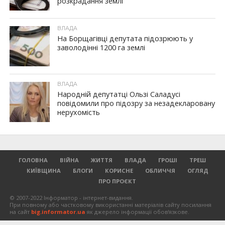
розкрадання землі
ВЛАДА
На Борщагівці депутата підозрюють у
заволодінні 1200 га землі
ВЛАДА
Народній депутатці Ользі Саладусі
повідомили про підозру за незадекларовану
нерухомість
ГОЛОВНА
ВІЙНА
ЖИТТЯ
ВЛАДА
ГРОШІ
ТРЕШ
КИЇВЩИНА
БЛОГИ
КОРИСНЕ
ОБЛИЧЧЯ
ОГЛЯД
ПРО ПРОЄКТ
© 2007-2022 Інформатор - інтернет-видання.
При повному або частковому використанні матеріалів сайту посилання
на сайт
big.informator.ua
як джерело інформації обов'язкове.