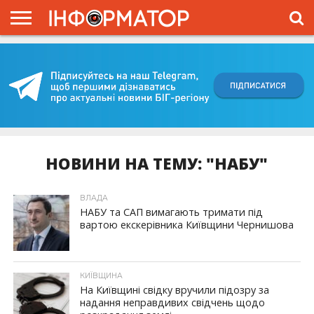
ГОЛОВНА
ВІЙНА
ЖИТТЯ
ВЛАДА
ГРОШІ
ТРЕШ
КИЇВЩИНА
БЛОГИ
КОРИСНЕ
ОБЛИЧЧЯ
ОГЛЯД
ПРО
ПРОЄКТ
НОВИНИ НА ТЕМУ: "НАБУ"
ВЛАДА
НАБУ та САП вимагають тримати під
вартою екскерівника Київщини Чернишова
КИЇВЩИНА
На Київщині свідку вручили підозру за
надання неправдивих свідчень щодо