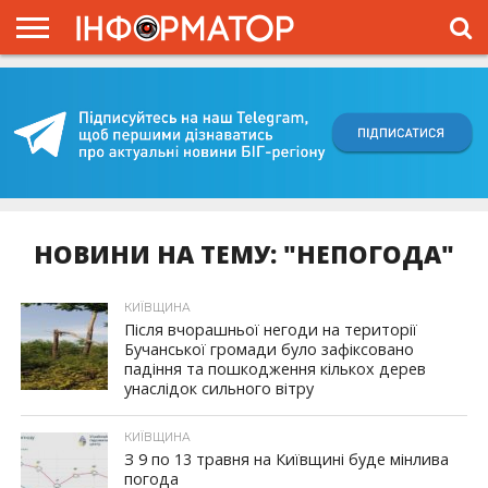
ГОЛОВНА
ВІЙНА
ЖИТТЯ
ВЛАДА
ГРОШІ
ТРЕШ
КИЇВЩИНА
БЛОГИ
КОРИСНЕ
ОБЛИЧЧЯ
ОГЛЯД
ПРО
ПРОЄКТ
НОВИНИ НА ТЕМУ: "НЕПОГОДА"
КИЇВЩИНА
Після вчорашньої негоди на території
Бучанської громади було зафіксовано
падіння та пошкодження кількох дерев
унаслідок сильного вітру
КИЇВЩИНА
З 9 по 13 травня на Київщині буде мінлива
погода