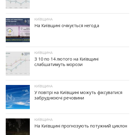
КИЇВЩИНА
На Київщині очікується негода
КИЇВЩИНА
З 10 по 14 лютого на Київщині
слабшатимуть морози
КИЇВЩИНА
У повітрі на Київщині можуть фіксуватися
забруднюючі речовини
КИЇВЩИНА
На Київщині прогнозують потужний циклон