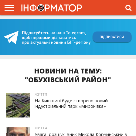
ГОЛОВНА
ВІЙНА
ЖИТТЯ
ВЛАДА
ГРОШІ
ТРЕШ
КИЇВЩИНА
БЛОГИ
КОРИСНЕ
ОБЛИЧЧЯ
ОГЛЯД
ПРО
ПРОЄКТ
НОВИНИ НА ТЕМУ:
"ОБУХІВСЬКИЙ РАЙОН"
ЖИТТЯ
На Київщині буде створено новий
індустріальний парк «Миронівка»
ЖИТТЯ
Увага, розшук! Зник Микола Корчинський з