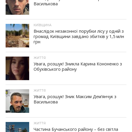
Василькова
КИЇВЩИНА
Внаслідок незаконної порубки лісу у одній з
громад Київщини завдано збитків у 1,5 млн
грн
ЖИТТЯ
Увага, розшук! Зникла Карина Кононенко з
Обухівського району
ЖИТТЯ
Увага, розшук! Зник Максим Дем’янчук з
Василькова
ЖИТТЯ
Частина Бучанського району – без світла