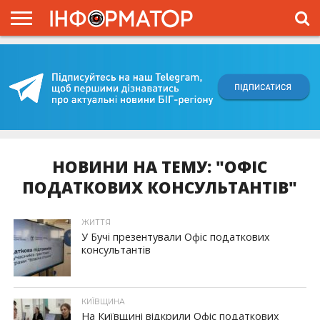
ГОЛОВНА
ВІЙНА
ЖИТТЯ
ВЛАДА
ГРОШІ
ТРЕШ
КИЇВЩИНА
БЛОГИ
КОРИСНЕ
ОБЛИЧЧЯ
ОГЛЯД
ПРО
ПРОЄКТ
НОВИНИ НА ТЕМУ: "ОФІС
ПОДАТКОВИХ КОНСУЛЬТАНТІВ"
ЖИТТЯ
У Бучі презентували Офіс податкових
консультантів
КИЇВЩИНА
На Київщині відкрили Офіс податкових