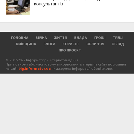
консультантів
ГОЛОВНА
ВІЙНА
ЖИТТЯ
ВЛАДА
ГРОШІ
ТРЕШ
КИЇВЩИНА
БЛОГИ
КОРИСНЕ
ОБЛИЧЧЯ
ОГЛЯД
ПРО ПРОЄКТ
© 2007-2022 Інформатор - інтернет-видання.
При повному або частковому використанні матеріалів сайту посилання
на сайт
big.informator.ua
як джерело інформації обов'язкове.