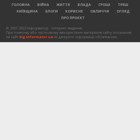
ГОЛОВНА
ВІЙНА
ЖИТТЯ
ВЛАДА
ГРОШІ
ТРЕШ
КИЇВЩИНА
БЛОГИ
КОРИСНЕ
ОБЛИЧЧЯ
ОГЛЯД
ПРО ПРОЄКТ
© 2007-2022 Інформатор - інтернет-видання.
При повному або частковому використанні матеріалів сайту посилання
на сайт
big.informator.ua
як джерело інформації обов'язкове.