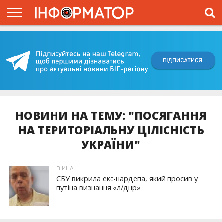
ГОЛОВНА
ВІЙНА
ЖИТТЯ
ВЛАДА
ГРОШІ
ТРЕШ
КИЇВЩИНА
БЛОГИ
КОРИСНЕ
ОБЛИЧЧЯ
ОГЛЯД
ПРО
ПРОЄКТ
НОВИНИ НА ТЕМУ: "ПОСЯГАННЯ
НА ТЕРИТОРІАЛЬНУ ЦІЛІСНІСТЬ
УКРАЇНИ"
ВІЙНА
СБУ викрила екс-нардепа, який просив у
путіна визнання «л/днр»