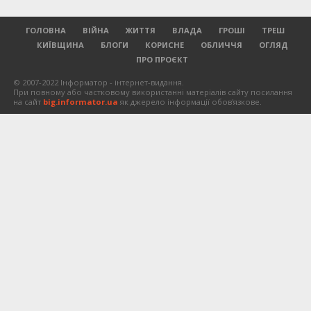
ГОЛОВНА
ВІЙНА
ЖИТТЯ
ВЛАДА
ГРОШІ
ТРЕШ
КИЇВЩИНА
БЛОГИ
КОРИСНЕ
ОБЛИЧЧЯ
ОГЛЯД
ПРО ПРОЄКТ
© 2007-2022 Інформатор - інтернет-видання.
При повному або частковому використанні матеріалів сайту посилання
на сайт
big.informator.ua
як джерело інформації обов'язкове.