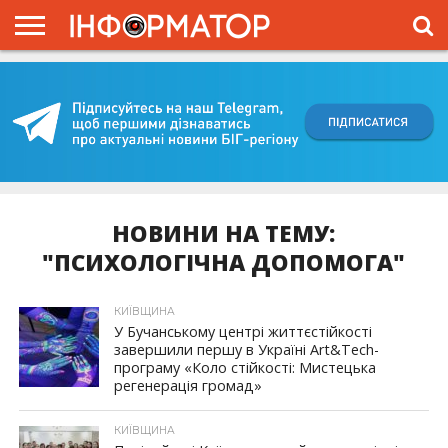
ГОЛОВНА
ВІЙНА
ЖИТТЯ
ВЛАДА
ГРОШІ
ТРЕШ
КИЇВЩИНА
БЛОГИ
КОРИСНЕ
ОБЛИЧЧЯ
ОГЛЯД
ПРО
ПРОЄКТ
НОВИНИ НА ТЕМУ:
"ПСИХОЛОГІЧНА ДОПОМОГА"
КИЇВЩИНА
У Бучанському центрі життєстійкості
завершили першу в Україні Art&Tech-
програму «Коло стійкості: Мистецька
регенерація громад»
КИЇВЩИНА