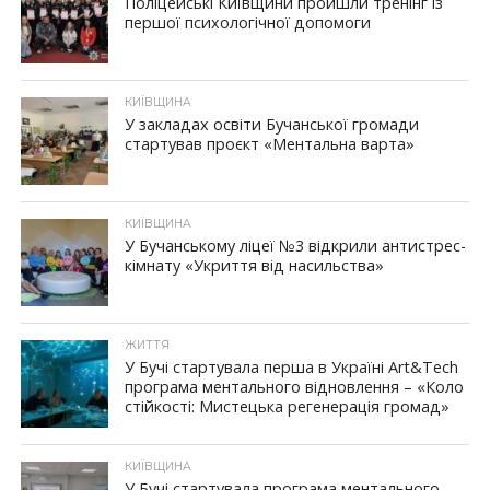
Поліцейські Київщини пройшли тренінг із
першої психологічної допомоги
КИЇВЩИНА
У закладах освіти Бучанської громади
стартував проєкт «Ментальна варта»
КИЇВЩИНА
У Бучанському ліцеї №3 відкрили антистрес-
кімнату «Укриття від насильства»
ЖИТТЯ
У Бучі стартувала перша в Україні Art&Tech
програма ментального відновлення – «Коло
стійкості: Мистецька регенерація громад»
КИЇВЩИНА
У Бучі стартувала програма ментального