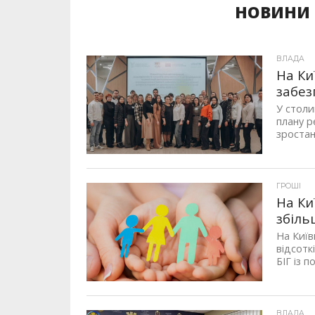
НОВИНИ 
ВЛАДА
На Ки
забез
У столи
плану р
зростан
ГРОШІ
На Ки
збіль
На Київ
відсотк
БІГ із п
ВЛАДА