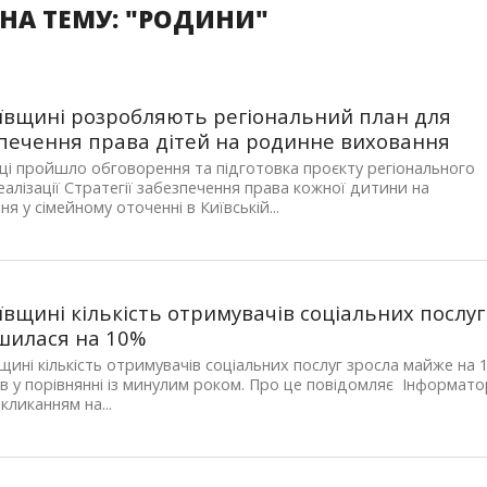
НА ТЕМУ: "РОДИНИ"
ївщині розробляють регіональний план для
печення права дітей на родинне виховання
ці пройшло обговорення та підготовка проєкту регіонального
еалізації Стратегії забезпечення права кожної дитини на
ня у сімейному оточенні в Київській...
ївщині кількість отримувачів соціальних послуг
шилася на 10%
щині кількість отримувачів соціальних послуг зросла майже на 
ів у порівнянні із минулим роком. Про це повідомляє Інформато
окликанням на...