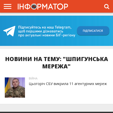
ГОЛОВНА
ВІЙНА
ЖИТТЯ
ВЛАДА
ГРОШІ
ТРЕШ
КИЇВЩИНА
БЛОГИ
КОРИСНЕ
ОБЛИЧЧЯ
ОГЛЯД
ПРО
ПРОЄКТ
НОВИНИ НА ТЕМУ: "ШПИГУНСЬКА
МЕРЕЖА"
ВІЙНА
Цьогоріч СБУ викрила 11 агентурних мереж