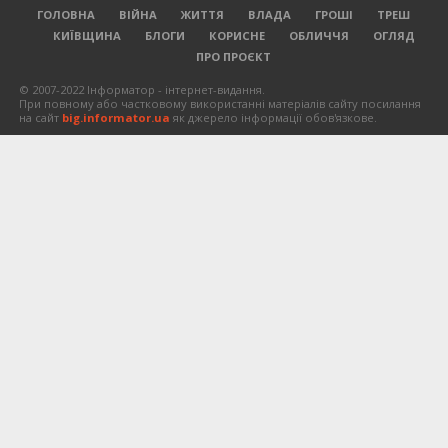
ГОЛОВНА
ВІЙНА
ЖИТТЯ
ВЛАДА
ГРОШІ
ТРЕШ
КИЇВЩИНА
БЛОГИ
КОРИСНЕ
ОБЛИЧЧЯ
ОГЛЯД
ПРО ПРОЄКТ
© 2007-2022 Інформатор - інтернет-видання.
При повному або частковому використанні матеріалів сайту посилання
на сайт
big.informator.ua
як джерело інформації обов'язкове.