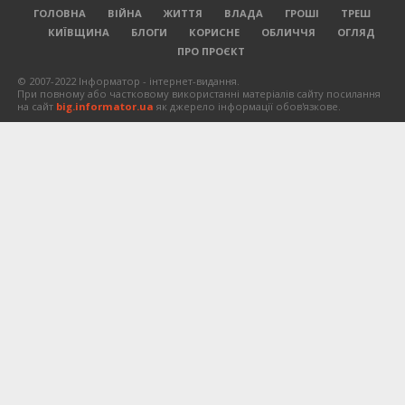
ГОЛОВНА
ВІЙНА
ЖИТТЯ
ВЛАДА
ГРОШІ
ТРЕШ
КИЇВЩИНА
БЛОГИ
КОРИСНЕ
ОБЛИЧЧЯ
ОГЛЯД
ПРО ПРОЄКТ
© 2007-2022 Інформатор - інтернет-видання.
При повному або частковому використанні матеріалів сайту посилання
на сайт
big.informator.ua
як джерело інформації обов'язкове.