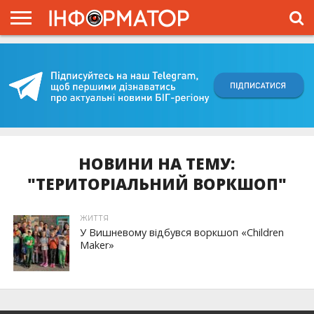
ГОЛОВНА
ВІЙНА
ЖИТТЯ
ВЛАДА
ГРОШІ
ТРЕШ
КИЇВЩИНА
БЛОГИ
КОРИСНЕ
ОБЛИЧЧЯ
ОГЛЯД
ПРО
ПРОЄКТ
НОВИНИ НА ТЕМУ:
"ТЕРИТОРІАЛЬНИЙ ВОРКШОП"
ЖИТТЯ
У Вишневому відбувся воркшоп «Children
Maker»